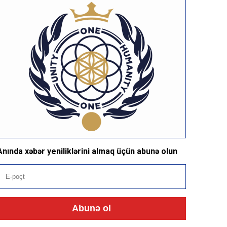
Anında xəbər yeniliklərini almaq üçün abunə olun
Abunə ol