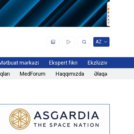
AZ
Mətbuat mərkəzi
Ekspert fikri
Ekzlüziv
qları
MedForum
Haqqımızda
Əlaqə