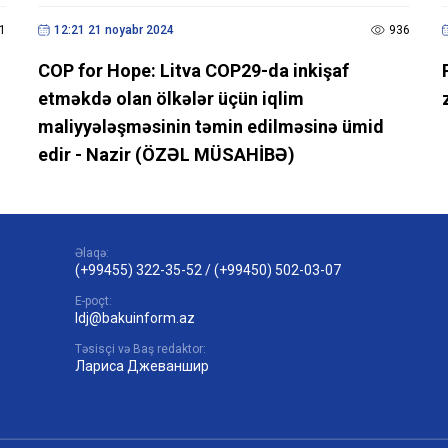
1
12:21 21 noyabr 2024
936
COP for Hope: Litva COP29-da inkişaf
etməkdə olan ölkələr üçün iqlim
maliyyələşməsinin təmin edilməsinə ümid
edir - Nazir (ÖZƏL MÜSAHİBƏ)
Əlaqə:
(+99455) 322-35-52
/
(+99450) 502-03-07
E-poçt:
ldj@bakuinform.az
Təsisçi və Baş redaktor:
Лариса Джеваншир