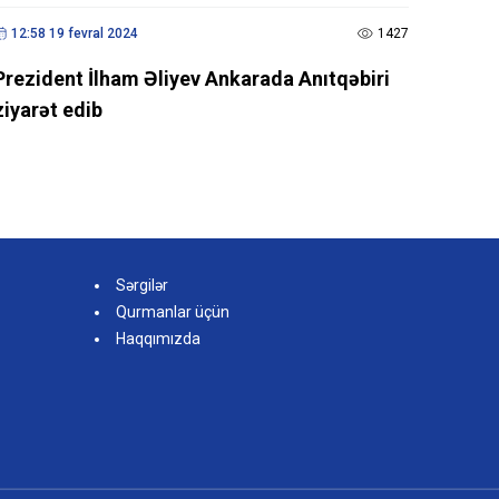
12:58 19 fevral 2024
1427
Prezident İlham Əliyev Ankarada Anıtqəbiri
ziyarət edib
Sərgilər
Qurmanlar üçün
Haqqımızda