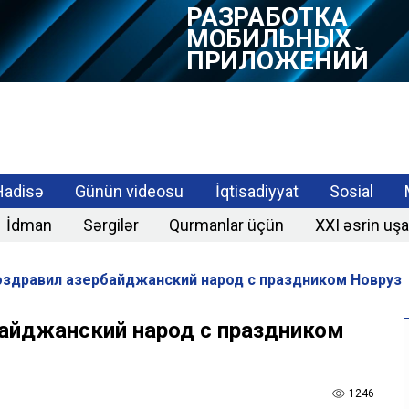
РАЗРАБОТКА
МОБИЛЬНЫХ
ПРИЛОЖЕНИЙ
Hadisə
Günün videosu
İqtisadiyyat
Sosial
İdman
Sərgilər
Qurmanlar üçün
XXI əsrin uşa
оздравил азербайджанский народ с праздником Новруз
айджанский народ с праздником
1246