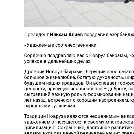
Президент
Ильхам Алиев
поздравил азербайджа
«Уважаемые соотечественники!
Сердечно поздравляю вас с Новруз байрамы, ж
успехов в дальнейших делах.
Древний Новруз байрамы, берущий свое начало 
большое жизнелюбие, богатую духовность, ши
будущем наших прадедов. Он воспевает торжес
ценности, присущие человечности, – доброту, с
сыгравший важную роль в формировании национа
лет назад, встречают с хорошим настроением,
народными гуляниями.
Традиции Новруза являются неоценимым вкладо
уважением относящегося к своему многовеков
цивилизацию. Сохранение, достойное развитие 
являющихся священной реликвией наших предко