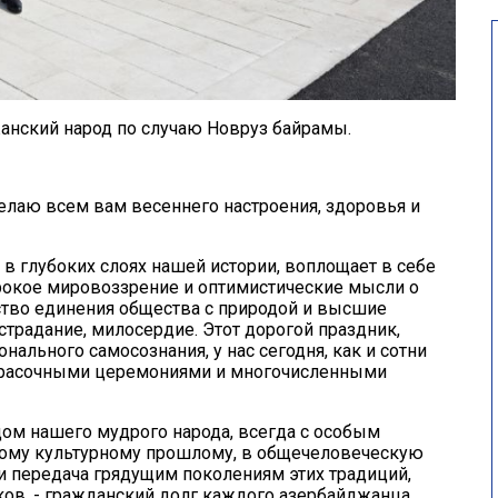
нский народ по случаю Новруз байрамы.
елаю всем вам весеннего настроения, здоровья и
в глубоких слоях нашей истории, воплощает в себе
рокое мировоззрение и оптимистические мысли о
тво единения общества с природой и высшие
острадание, милосердие. Этот дорогой праздник,
льного самосознания, у нас сегодня, как и сотни
 красочными церемониями и многочисленными
м нашего мудрого народа, всегда с особым
ому культурному прошлому, в общечеловеческую
и передача грядущим поколениям этих традиций,
в, - гражданский долг каждого азербайджанца.