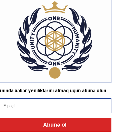
Anında xəbər yeniliklərini almaq üçün abunə olun
Abunə ol