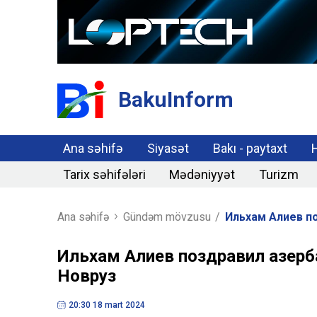
BakuInform
Ana səhifə
Siyasət
Bakı - paytaxt
Tarix səhifələri
Mədəniyyət
Turizm
Ana səhifə
Gündəm mövzusu
/
Ильхам Алиев п
Ильхам Алиев поздравил азерб
Новруз
20:30 18 mart 2024