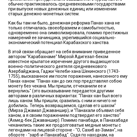
обычно практиковалось средневековыми государствами
при выпуске новых денежных единиц или изменении
старых денежно-монетных систем.
Как бы там ни было, денежная реформа Панах-хана не
только отличалась своеобразием и самобытностью,
одновременно она символизировала, помимо престижных
намерений ее зачинщика, укрепившийся социально-
экономический потенциал Карабахского ханства.
В этой связи обращает на себя внимание приведенное
автором "Карабахнаме" Мирзой Адигезал-беком
известное крылатое изречение другого выдающегося
военно-политического деятеля средневекового
Азербайджана, Гаджи Челеби-хана Шекинского (1743-
1755), высказанное им после поражения, нанесенного ему
Панах-ханом: "Панах-хан до сих пор представлял собою
монету без чекана. Мы пришли, отчеканили ее и
вернулись" (это высказывание передается другими
авторами в различных вариантах: "Панах-хан был всего
лишь ханом. Мы пришли, сразились с ним и ничего не
добились. Теперь возвращаемся, сделав его шахом"
(Мирза Джамал Джаваншир); и "Панахали объявил себя
ханом, а я своим поражением подтвердил его ханство"
(Ахмед-бек Джаваншир). Помимо панабади, в Панахабаде
чеканились такие же продолговатые медные монеты с
легендами на лицевой стороне - "О, Сахиб аз-Заман", на
обороте - "зарб-и-Панахабад". Судя по находкам, на