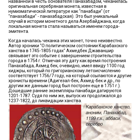
названной в честь основателя Панахабадом, чеканилась
оригинальная серебряная монета, известная в
нумизматической литературе как "панабади" (от
"панахабади" - панахабадская). Это был уникальный
случай в истории монетного дела Азербайджана, когда
локальная монета стала называться именем города-
эмитента.
Когда началась чеканка этих монет, точно неизвестно.
Автор хроники "О политическом состоянии Карабахского
ханства в 1745-1805 годах" Ахмедбек Джаваншир
связывает это событие с завершением строительства
города в 1754 г. Отмечая эту дату как время построения
Панахабада, Ахмед бек, очевидно, имел ввиду 1100 год
хиджры, который по григорианскому летоисчислению
соответствует 1756/7 году, на который ссылаются и другие
хронисты времени (Адигезал-бек, Ахмед-бек и др., по
другим же данным город был построен еще в 1751 г.).
Дошедшие ранние экземпляры панабади датируются
1201-1787. Судя по ним же, выпуск их продолжался до
1237-1822, до ликвидации ханства.