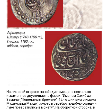
На лицевой стороне панабади помещено несколько
искаженное двустишие на фарси: "Именем Сахиб аз-
Замана ("Повелителя Времени"-12-го шиитского имама
Мухаммада Махди) золото и серебро подобно солнцу и
луне превратились в монету". На оборотной стороне, в