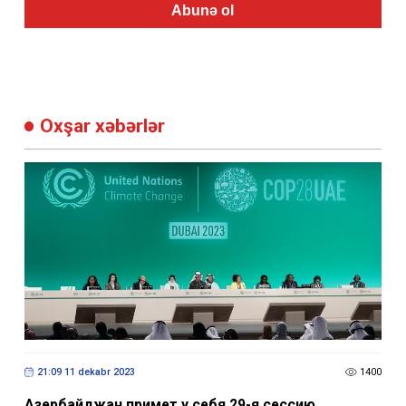
Abunə ol
Oxşar xəbərlər
21:09 11 dekabr 2023
1400
Азербайджан примет у себя 29-я сессию