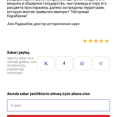
мощное и обширное государство, чьи границы в пору его
расцвета простирались далеко за пределы территории,
которую многие привычно именуют "Нагорным
Карабахом".
Али Раджабли, доктор исторических наук
Xəbəri paylaş
Əgər bu xəbər sizə
maraqlı gəldisə, onu
dostlarınızla
paylaşmağı
unutmayın
Anında xəbər yeniliklərini almaq üçün abunə olun