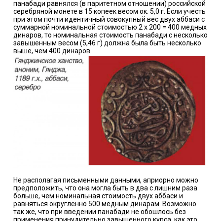
панабади равнялся (в паритетном отношении) российской
серебряной монете в 15 копеек весом ок. 5,0 г. Если учесть
при этом почти идентичный совокупный вес двух аббаси с
суммарной номинальной стоимостью 2 х 200 = 400 медных
динаров, то номинальная стоимость панабади с несколько
завышенным весом (5,46 г) должна была быть несколько
выше, чем 400 динаров.
Не располагая письменными данными, априорно можно
предположить, что она могла быть в два с лишним раза
больше, чем номинальная стоимость двух аббаси и
равняться округленно 500 медным динарам. Возможно
так же, что при введении панабади не обошлось без
применения принудительно завышенного курса, как это