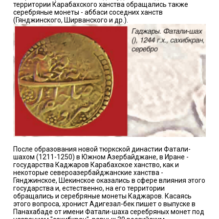
территории Карабахского ханства обращались также
серебряные монеты - аббаси соседних ханств
(Гянджинского, Ширванского и др.).
После образования новой тюркской династии Фатали-
шахом (1211-1250) в Южном Азербайджане, в Иране -
государства Каджаров Карабахское ханство, как и
некоторые североазербайджанские ханства -
Гянджинское, Шекинское оказались в сфере влияния этого
государства и, естественно, на его территории
обращались и серебряные монеты Каджаров. Касаясь
этого вопроса, хронист Адигезал-бек пишет о выпуске в
Панахабаде от имени Фатали-шаха серебряных монет под