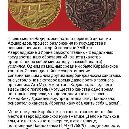
После смерти Надира, основателя тюркской династии
Афшаридов, процесс разложения их государства и
возникновения во второй половине XVIII в. в
Азербайджане и Иране самостоятельных феодальных
государственных образований - ханств (ханство
представляло собой миниатюру шахской власти)
усилился. Одним из мощных среди них было Карабахское
ханство. Оказав достойное сопротивление
соперничавшим с ним другим азербайджанским ханствам,
оно устояло на некоторое время даже против грозного
противника Ага Мухаммед-хана Каджара, нашедшего
здесь свою погибель (могущество ханства одно время
настолько возросло, что дворцовая знать, согласно
Ахмед-беку Джаванширу, предлагала сыну Панах-хана,
основателю ханства, Ибрагим-хану объявить себя шахом).
Монетное дело Карабахского ханства занимает особое
место в азербайджанской нумизматике. Дело не только в
том, что в этом ханстве, вернее, в его столице,
построенной Панах-ханом (1748-1758/9) городе-крепости,