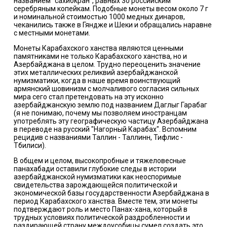
названием "сахибкран", равных 30 российским
серебряным копейкам. Подобные монеты весом около 7 г
и номинальной стоимостью 1000 медных динаров,
чеканились также в Гяндже и Шеки и обращались наравне
с местными монетами.
Монеты Карабахского ханства являются ценными
памятниками не только Карабахского ханства, но и
Азербайджана в целом. Трудно переоценить значение
этих металлических реликвий азербайджанской
нумизматики, когда в наше время воинствующий
армянский шовинизм с молчаливого согласия сильных
мира сего стал претендовать на эту исконно
азербайджанскую землю под названием Даглыг Гарабаг
(я не понимаю, почему мы позволяем иностранцам
употреблять эту географическую частицу Азербайджана
в переводе на русский "Нагорный Карабах". Вспомним
рецидив с названиями Таллин - Таллинн, Тифлис -
Тбилиси).
В общем и целом, высокопробные и тяжеловесные
панахабади оставили глубокие следы в истории
азербайджанской нумизматики как неоспоримые
свидетельства зарождающейся политической и
экономической базы государственности Азербайджана в
период Карабахского ханства. Вместе тем, эти монеты
подтверждают роль и место Панах-хана, который в
трудных условиях политической раздробленности и
раздирающей страну междоусобицы сумел создать это