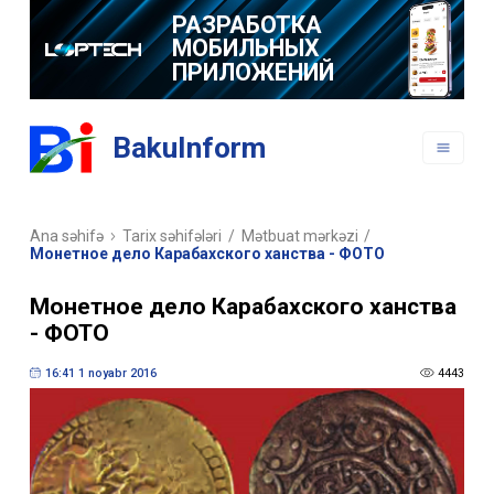
РАЗРАБОТКА
МОБИЛЬНЫХ
ПРИЛОЖЕНИЙ
BakuInform
Ana səhifə
Tarix səhifələri
/
Mətbuat mərkəzi
/
Монетное дело Карабахского ханства - ФОТО
Монетное дело Карабахского ханства
- ФОТО
16:41 1 noyabr 2016
4443