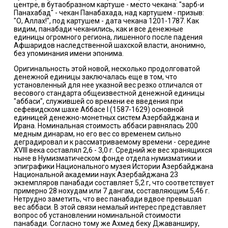
центре, в бутаобразном картуше - место чекана: "зарб-и
Панахабад" - чекан Панабахада, над картушем - призыв:
"О, Аллах!", под картушем - дата чекана 1201-1787. Как
видим, панабади чеканились, как и все денежные
единицы огромного региона, лишенного после падения
Афшаридов наследственной шахской власти, анонимно,
без упоминания имени эпонима.
Оригинальность этой новой, несколько продолговатой
денежной единицы заключалась еще в том, что
установленный для нее указной вес резко отличался от
весового стандарта общеизвестной денежной единицы
"аббаси", служившей со времени ее введения при
сефевидском шахе Аббасе I (1587-1629) основной
единицей денежно-монетных систем Азербайджана и
Ирана. Номинальная стоимость аббаси равнялась 200
медным динарам, но его вес со временем сильно
деградировал и к рассматриваемому времени - середине
XVIII века составлял 2,6 - 3,0 г. Средний же вес хранящихся
ныне в Нумизматическом фонде отдела нумизматики и
эпиграфики Национального музея Истории Азербайджана
Национальной академии наук Азербайджана 23
экземпляров панабади составляет 5,2 г, что соответствует
примерно 28 нохудам или 7 дангам, составляющим 5,46 г.
Нетрудно заметить, что вес панабади вдвое превышал
вес аббаси. В этой связи немалый интерес представляет
вопрос об установлении номинальной стоимости
панабади. Согласно тому же Ахмед беку Джаванширу,