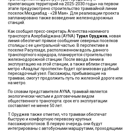
прилегающих территорий на 2025-2030 годы» на первом
этапе предусмотрено строительство трамвайной линии
поселок Мехдиабад - «28 Мая». Для реализации проекта
запланировано также возведение железнодорожных
станций.
Как сообщил пресс-секретарь Агентства наземного
транспорта Азербайджана (AYNA)
Турал Оруджев
, новая
линия обеспечит прямое сообщение северных поселков
столицы с ее центральной частью. В перспективе в
поселке Расулзаде, расположенном вдоль данного
транспортного коридора, планируется строительство
железнодорожной станции. После ввода линии в
эксплуатацию на этой станции, а также вблизи станции
метро «Азадлыг проспекти» будет организован удобный
пересадочный узел. Пассажиры, прибывающие на
трамвае, смогут продолжить путь по железной дороге или
на метро.
По словам представителя AYNA, трамвай является
экологически чистым и долговечным видом
общественного транспорта: срок его эксплуатации
составляет не менее 50 лет.
Т.Оруджев также отметил, что трамваи обеспечат
быструю и комфортную перевозку крупных
пассажиропотоков. В первую очередь они будут
интегрированы с автобусными маршрутами, проходящими