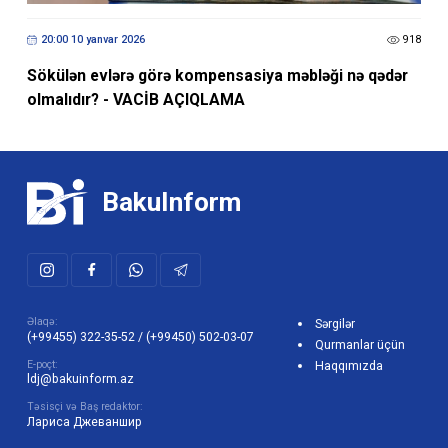
20:00 10 yanvar 2026
918
Sökülən evlərə görə kompensasiya məbləği nə qədər
olmalıdır? - VACİB AÇIQLAMA
BakuInform
Əlaqə:
Sərgilər
(+99455) 322-35-52
/
(+99450) 502-03-07
Qurmanlar üçün
E-poçt:
Haqqımızda
ldj@bakuinform.az
Təsisçi və Baş redaktor:
Лариса Джеваншир