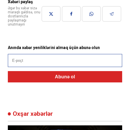
Xəbəri paylaş
Əgər bu xəbər sizə
maraqlı gəldisə, onu
dostlarınızla
paylaşmağı
unutmayın
Anında xəbər yeniliklərini almaq üçün abunə olun
Abunə ol
Oxşar xəbərlər