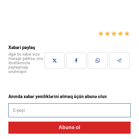
Xəbəri paylaş
Əgər bu xəbər sizə
maraqlı gəldisə, onu
dostlarınızla
paylaşmağı
unutmayın
Anında xəbər yeniliklərini almaq üçün abunə olun
Abunə ol