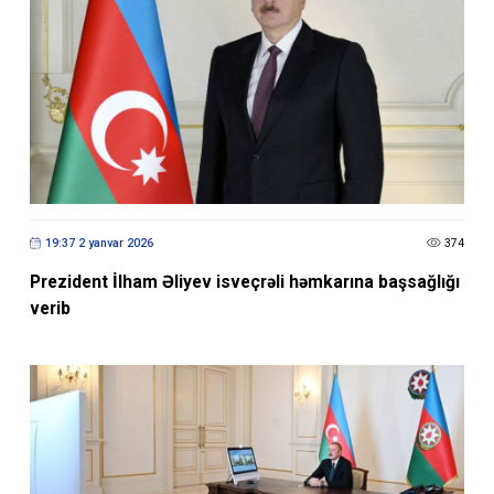
19:37 2 yanvar 2026
374
Prezident İlham Əliyev isveçrəli həmkarına başsağlığı
verib