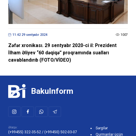
11:42 29 sentyabr 2024
1007
Zəfər xronikası. 29 sentyabr 2020-ci il: Prezident
İlham Əliyev “60 dəqiqə” proqramında sualları
cavablandırıb (FOTO/VİDEO)
BakuInform
Əlaqə:
Sərgilər
(+99455) 322-35-52
/
(+99450) 502-03-07
Qurmanlar üçün