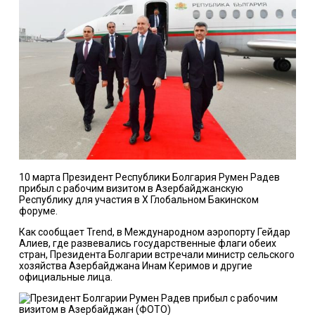
10 марта Президент Республики Болгария Румен Радев
прибыл с рабочим визитом в Азербайджанскую
Республику для участия в X Глобальном Бакинском
форуме.
Как сообщает Trend, в Международном аэропорту Гейдар
Алиев, где развевались государственные флаги обеих
стран, Президента Болгарии встречали министр сельского
хозяйства Азербайджана Инам Керимов и другие
официальные лица.