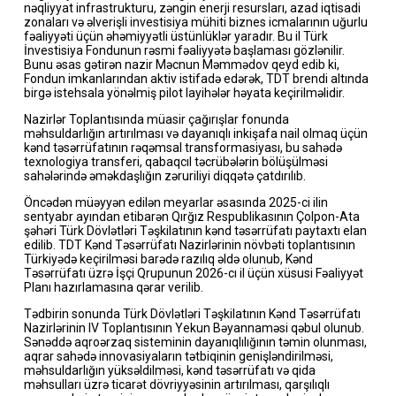
nəqliyyat infrastrukturu, zəngin enerji resursları, azad iqtisadi
zonaları və əlverişli investisiya mühiti biznes icmalarının uğurlu
fəaliyyəti üçün əhəmiyyətli üstünlüklər yaradır. Bu il Türk
İnvestisiya Fondunun rəsmi fəaliyyətə başlaması gözlənilir.
Bunu əsas gətirən nazir Məcnun Məmmədov qeyd edib ki,
Fondun imkanlarından aktiv istifadə edərək, TDT brendi altında
birgə istehsala yönəlmiş pilot layihələr həyata keçirilməlidir.
Nazirlər Toplantısında müasir çağırışlar fonunda
məhsuldarlığın artırılması və dayanıqlı inkişafa nail olmaq üçün
kənd təsərrüfatının rəqəmsal transformasiyası, bu sahədə
texnologiya transferi, qabaqcıl təcrübələrin bölüşülməsi
sahələrində əməkdaşlığın zəruriliyi diqqətə çatdırılıb.
Öncədən müəyyən edilən meyarlar əsasında 2025-ci ilin
sentyabr ayından etibarən Qırğız Respublikasının Çolpon-Ata
şəhəri Türk Dövlətləri Təşkilatının kənd təsərrüfatı paytaxtı elan
edilib. TDT Kənd Təsərrüfatı Nazirlərinin növbəti toplantısının
Türkiyədə keçirilməsi barədə razılıq əldə olunub, Kənd
Təsərrüfatı üzrə İşçi Qrupunun 2026-cı il üçün xüsusi Fəaliyyət
Planı hazırlamasına qərar verilib.
Tədbirin sonunda Türk Dövlətləri Təşkilatının Kənd Təsərrüfatı
Nazirlərinin IV Toplantısının Yekun Bəyannaməsi qəbul olunub.
Sənəddə aqroərzaq sisteminin dayanıqlılığının təmin olunması,
aqrar sahədə innovasiyaların tətbiqinin genişləndirilməsi,
məhsuldarlığın yüksəldilməsi, kənd təsərrüfatı və qida
məhsulları üzrə ticarət dövriyyəsinin artırılması, qarşılıqlı