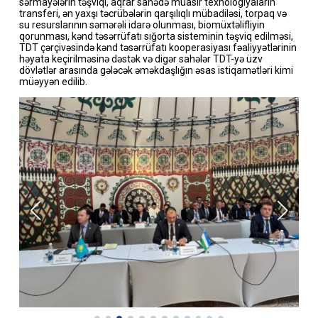
sərmayələrin təşviqi, aqrar sahədə müasir texnologiyaların
transferi, ən yaxşı təcrübələrin qarşılıqlı mübadiləsi, torpaq və
su resurslarının səmərəli idarə olunması, biomüxtəlifliyin
qorunması, kənd təsərrüfatı sığorta sisteminin təşviq edilməsi,
TDT çərçivəsində kənd təsərrüfatı kooperasiyası fəaliyyətlərinin
həyata keçirilməsinə dəstək və digər sahələr TDT-yə üzv
dövlətlər arasında gələcək əməkdaşlığın əsas istiqamətləri kimi
müəyyən edilib.