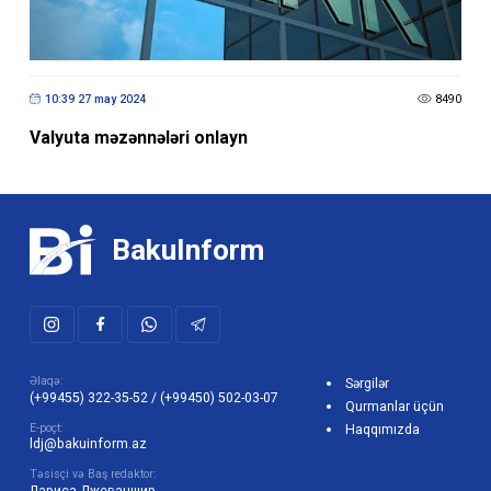
10:39 27 may 2024
8490
Valyuta məzənnələri onlayn
BakuInform
Əlaqə:
Sərgilər
(+99455) 322-35-52
/
(+99450) 502-03-07
Qurmanlar üçün
E-poçt:
Haqqımızda
ldj@bakuinform.az
Təsisçi və Baş redaktor: