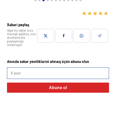
Xəbəri paylaş
Əgər bu xəbər sizə
maraqlı gəldisə, onu
dostlarınızla
paylaşmağı
unutmayın
Anında xəbər yeniliklərini almaq üçün abunə olun
Abunə ol