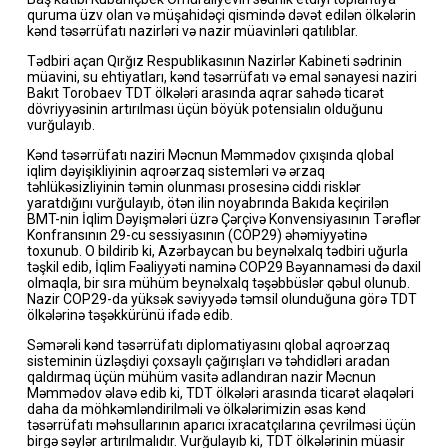
quruma üzv olan və müşahidəçi qismində dəvət edilən ölkələrin
kənd təsərrüfatı nazirləri və nazir müavinləri qatılıblar.
Tədbiri açan Qırğız Respublikasının Nazirlər Kabineti sədrinin
müavini, su ehtiyatları, kənd təsərrüfatı və emal sənayesi naziri
Bakıt Torobaev TDT ölkələri arasında aqrar sahədə ticarət
dövriyyəsinin artırılması üçün böyük potensialın olduğunu
vurğulayıb.
Kənd təsərrüfatı naziri Məcnun Məmmədov çıxışında qlobal
iqlim dəyişikliyinin aqroərzaq sistemləri və ərzaq
təhlükəsizliyinin təmin olunması prosesinə ciddi risklər
yaratdığını vurğulayıb, ötən ilin noyabrında Bakıda keçirilən
BMT-nin İqlim Dəyişmələri üzrə Çərçivə Konvensiyasının Tərəflər
Konfransının 29-cu sessiyasının (COP29) əhəmiyyətinə
toxunub. O bildirib ki, Azərbaycan bu beynəlxalq tədbiri uğurla
təşkil edib, İqlim Fəaliyyəti naminə COP29 Bəyannaməsi də daxil
olmaqla, bir sıra mühüm beynəlxalq təşəbbüslər qəbul olunub.
Nazir COP29-da yüksək səviyyədə təmsil olunduğuna görə TDT
ölkələrinə təşəkkürünü ifadə edib.
Səmərəli kənd təsərrüfatı diplomatiyasını qlobal aqroərzaq
sisteminin üzləşdiyi çoxsaylı çağırışları və təhdidləri aradan
qaldırmaq üçün mühüm vasitə adlandıran nazir Məcnun
Məmmədov əlavə edib ki, TDT ölkələri arasında ticarət əlaqələri
daha da möhkəmləndirilməli və ölkələrimizin əsas kənd
təsərrüfatı məhsullarının aparıcı ixracatçılarına çevrilməsi üçün
birgə səylər artırılmalıdır. Vurğulayıb ki, TDT ölkələrinin müasir