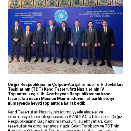
Qırğız Respublikasının Çolpon-Ata şəhərində Türk Dövlətləri
Təşkilatının (TDT) Kənd Təsərrüfatı Nazirlərinin IV
Toplantısı keçirilib. Azərbaycan Respublikasının kənd
təsərrüfatı naziri Məcnun Məmmədovun rəhbərlik etdiyi
nümayəndə heyəti toplantıda iştirak edib.
Kənd Təsərrüfatı Nazirliyinin İctimaiyyətlə əlaqələr və
informasiya təminatı şöbəsindən AZƏRTAC-a bildirilib ki, Qırğız
Respublikasının Baş nazirinin müavini, su ehtiyatları, kənd
təsərrüfatı və emal sənayesi naziri Bakıt Torobaev və TDT-nin
Baş katibi Kubanıçbek Ömüralıyevin sədrlik etdiyi toplantıya