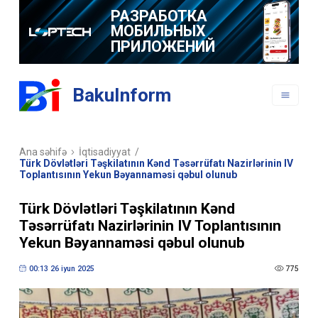
РАЗРАБОТКА
МОБИЛЬНЫХ
ПРИЛОЖЕНИЙ
BakuInform
Ana səhifə
İqtisadiyyat
/
Türk Dövlətləri Təşkilatının Kənd Təsərrüfatı Nazirlərinin IV
Toplantısının Yekun Bəyannaməsi qəbul olunub
Türk Dövlətləri Təşkilatının Kənd
Təsərrüfatı Nazirlərinin IV Toplantısının
Yekun Bəyannaməsi qəbul olunub
00:13 26 iyun 2025
775