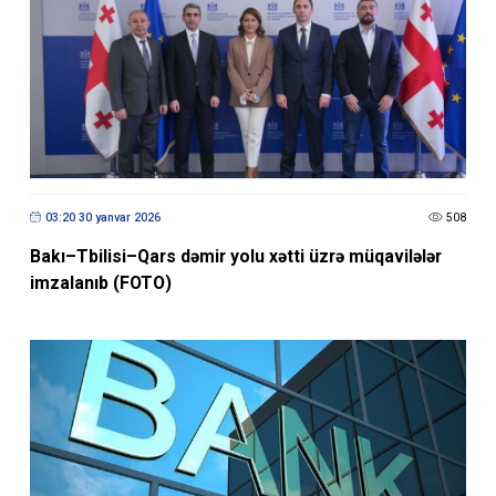
03:20 30 yanvar 2026
508
Bakı–Tbilisi–Qars dəmir yolu xətti üzrə müqavilələr
imzalanıb (FOTO)