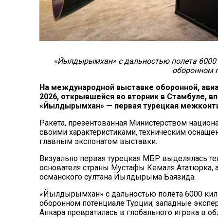
«Йылдырымхан» с дальностью полета 6000 
оборонном 
На международной выставке оборонной, ави
2026, открывшейся во вторник в Стамбуле, 
«Йылдырымхан» — первая турецкая межконти
Ракета, презентованная Министерством национ
своими характеристиками, техническим оснаще
главным экспонатом выставки.
Визуально первая турецкая МБР выделялась тем
основателя страны Мустафы Кемаля Ататюрка, а
османского султана Йылдырыма Баязида.
«Йылдырымхан» с дальностью полета 6000 кил
оборонном потенциале Турции; западные экспер
Анкара превратилась в глобального игрока в об