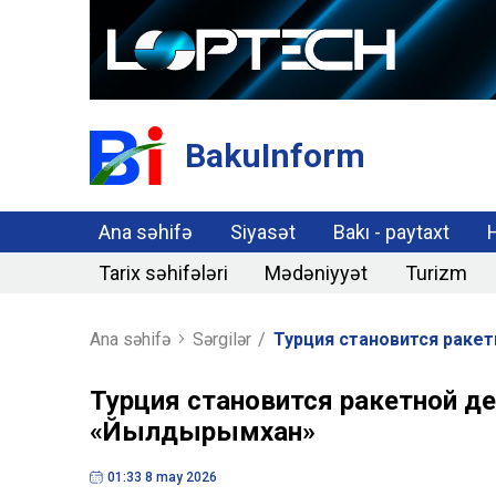
BakuInform
Ana səhifə
Siyasət
Bakı - paytaxt
Tarix səhifələri
Mədəniyyət
Turizm
Ana səhifə
Sərgilər
/
Турция становится раке
Турция становится ракетной д
«Йылдырымхан»
01:33 8 may 2026