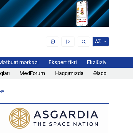
AZ
Mətbuat mərkəzi
Ekspert fikri
Ekzlüziv
qları
MedForum
Haqqımızda
Əlaqə
н»