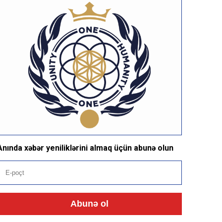
Anında xəbər yeniliklərini almaq üçün abunə olun
Abunə ol