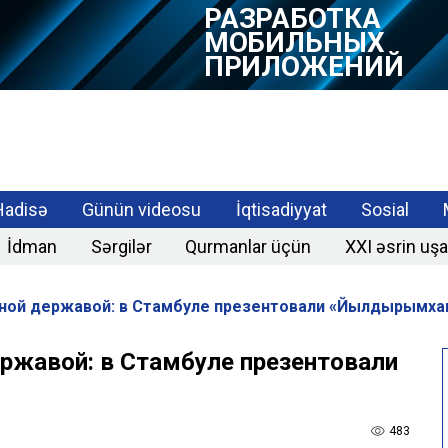
РАЗРАБОТКА
МОБИЛЬНЫХ
ПРИЛОЖЕНИЙ
Hadisə
Günün videosu
İqtisadiyyat
Sosial
İdman
Sərgilər
Qurmanlar üçün
XXI əsrin uşa
тной державой: в Стамбуле презентовали «Йылдырымха
ержавой: в Стамбуле презентовали
483