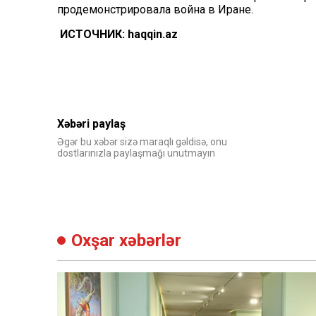
продемонстрировала война в Иране.
ИСТОЧНИК: haqqin.az
Xəbəri paylaş
Əgər bu xəbər sizə maraqlı gəldisə, onu
dostlarınızla paylaşmağı unutmayın
Oxşar xəbərlər