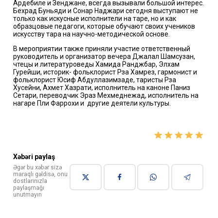
Ардебиле и Зенджане, всегда вызывали большой интерес.
Бехрад Буньяди и Сонар Наджари сегодня выступают не
только как искусные исполнители на таре, но и как
образцовые педагоги, которые обучают своих учеников
искусству тaрa на научно-методической основе.
В мероприятии также приняли участие ответственный
руководитель и организатор вечера Джалал Шамсузан,
чтецы и литературоведы Хамида Ранджбар, Элхам
Гурейши, историк- фольклорист Рза Хамрез, гармонист и
фольклорист Юсиф Абдуллазимзаде, таристы Рза
Хусейни, Ахмет Хазрати, исполнитель на каноне Паниз
Сетари, переводчик Эраз Мехмеднежад, исполнитель на
нагаре Пли Фаррохи и другие деятели культуры.
Xəbəri paylaş
Əgər bu xəbər sizə
maraqlı gəldisə, onu
dostlarınızla
paylaşmağı
unutmayın