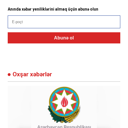
Anında xəbər yeniliklərini almaq üçün abunə olun
Abunə ol
Oxşar xəbərlər