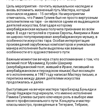
Цель мероприятия - почтить музыкальное наследие и
вновь вспомнить жизненный путь Мастера, который
скончался недавно - 15 октября. На мероприятии
отмечалось, что Рамиз Гулиев был не просто виртуозным
исполнителем на таре - он являлся одним из выдающихся
деятелей искусства, благодаря которому
азербайджанская музыка получила признание во всём
мире. В ходе гастролей в странах Европы, Америки и Азии
он широко популяризировал азербайджанскую музыку, в
особенности искусство тaрa. Особая интерпретация
произведений зарубежных композиторов и уникальная
манера исполнения были выделены как важные
особенности его художественного пути.
Важным моментом вечера стало воспоминание о том, что
великий поэт Мухаммед Хусейн Шахрияр
(азербайджанский поэт, живший в Иране, писавший на
азербайджанском и персидском языках) был восхищён
его исполнением, в 1987 году написал Мастеру письмо, и
переписка между двумя деятелями искусства
продолжалась и далее.
Выступавшие на вечере мастера тaрa Бехрад Буньяди и
Сонар Наджари подчеркнули, что именно исполнение
Рамиза Гулиева сыграло ключевую роль в выборе ими
своего профессионального пути. Концерты и мастер-
классы маэстро, проведённые в Тегеране, Тебризе,