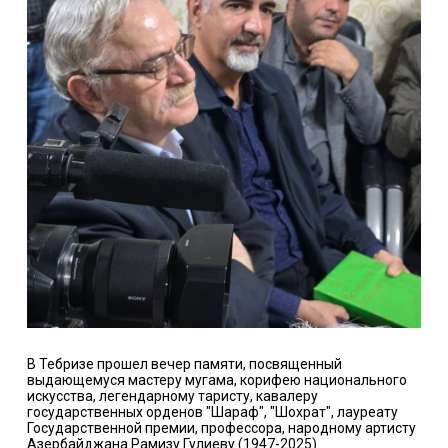
В Тебризе прошел вечер памяти, посвященный
выдающемуся мастеру мугама, корифею национального
искусства, легендарному таристу, кавалеру
государственных орденов "Шараф", "Шохрат", лауреату
Государственной премии, профессора, народному артисту
Азербайджана Рамизу Гулиеву (1947-2025).