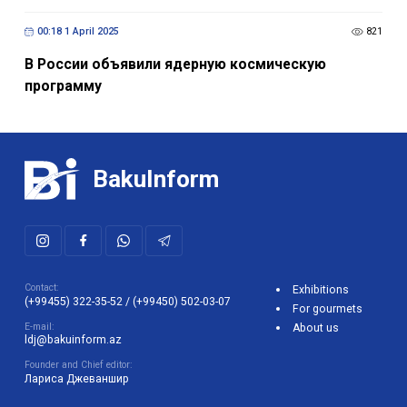
00:18 1 April 2025
821
В России объявили ядерную космическую
программу
BakuInform
Contact:
Exhibitions
(+99455) 322-35-52
/
(+99450) 502-03-07
For gourmets
E-mail:
About us
ldj@bakuinform.az
Founder and Chief editor:
Лариса Джеваншир