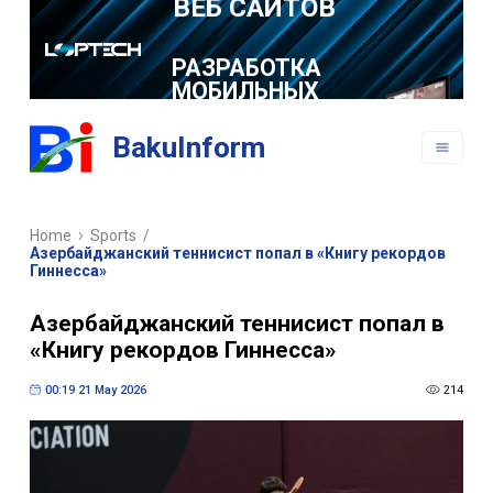
РАЗРАБОТКА
МОБИЛЬНЫХ
ПРИЛОЖЕНИЙ
BakuInform
Home
Sports
/
Азербайджанский теннисист попал в «Книгу рекордов
Гиннесса»
Азербайджанский теннисист попал в
«Книгу рекордов Гиннесса»
00:19 21 May 2026
214