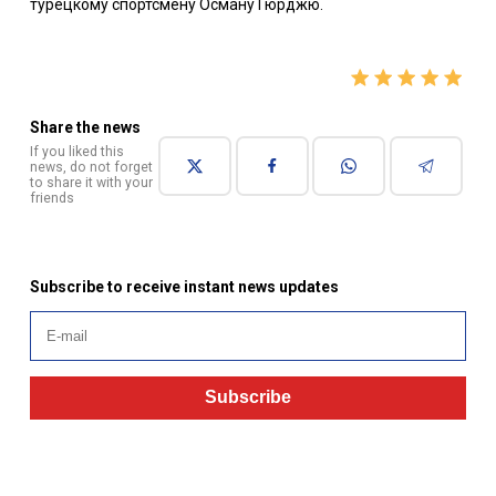
турецкому спортсмену Осману Гюрджю.
Share the news
If you liked this
news, do not forget
to share it with your
friends
Subscribe to receive instant news updates
Subscribe