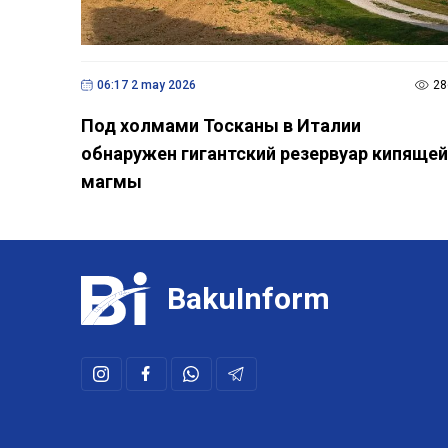
06:17 2 may 2026
28
Под холмами Тосканы в Италии
обнаружен гигантский резервуар кипящей
магмы
BakuInform