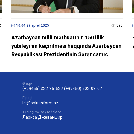
6
10:04 29 aprel 2025
890
Azərbaycan milli mətbuatının 150 illik
yubileyinin keçirilməsi haqqında Azərbaycan
Respublikası Prezidentinin Sərəncamıc
Əlaqə:
(+99455) 322-35-52
/
(+99450) 502-03-07
E-poçt:
ldj@bakuinform.az
Təsisçi və Baş redaktor:
Лариса Джеваншир