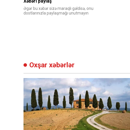
Xəbəri paylaş
Əgər bu xəbər sizə maraqlı gəldisə, onu
dostlarınızla paylaşmağı unutmayın
Oxşar xəbərlər