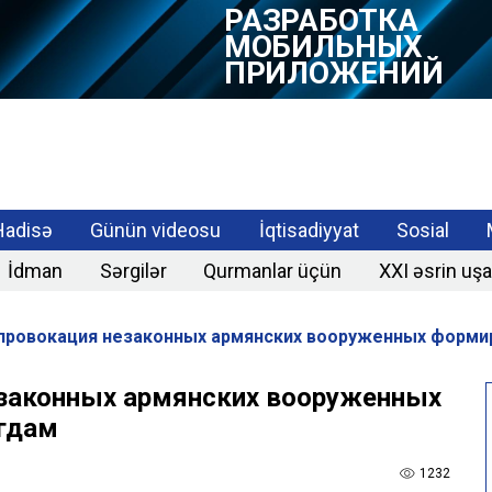
РАЗРАБОТКА
МОБИЛЬНЫХ
ПРИЛОЖЕНИЙ
Hadisə
Günün videosu
İqtisadiyyat
Sosial
İdman
Sərgilər
Qurmanlar üçün
XXI əsrin uşa
ровокация незаконных армянских вооруженных формир
законных армянских вооруженных
Агдам
1232