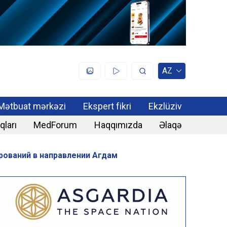
AZ
Mətbuat mərkəzi
Ekspert fikri
Ekzlüziv
qları
MedForum
Haqqımızda
Əlaqə
ований в направлении Агдам