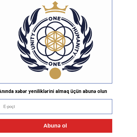
Anında xəbər yeniliklərini almaq üçün abunə olun
Abunə ol