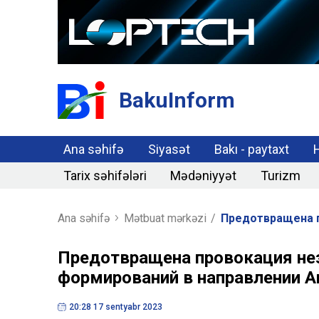
BakuInform
Ana səhifə
Siyasət
Bakı - paytaxt
Tarix səhifələri
Mədəniyyət
Turizm
Ana səhifə
Mətbuat mərkəzi
/
Предотвращена п
Предотвращена провокация не
формирований в направлении 
20:28 17 sentyabr 2023