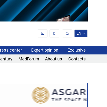
EN
ress center
Expert opinion
Exclusive
century
MedForum
About us
Contacts