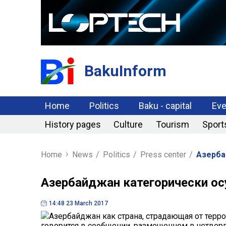
BakuInform
Home
Politics
Baku - capital
Eve
History pages
Culture
Tourism
Sport
Home
News
/
Politics
/
Press center
/
Азерба
Азербайджан категорически ос
14:48 23 March 2017
Азербайджан как страна, страдающая от терро
говорится в сообщении, размещенном в четвер