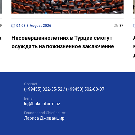
9
04:03 3 August 2026
87
а
Несовершеннолетних в Турции смогут
осуждать на пожизненное заключение
Contact:
(+99455) 322-35-52
/
(+99450) 502-03-07
E-mail:
ldj@bakuinform.az
Founder and Chief editor:
Лариса Джеваншир