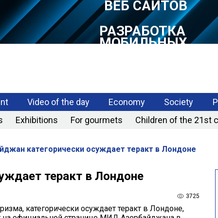
РАЗРАБОТКА
МОБИЛЬНЫХ
ПРИЛОЖЕНИЙ
nt
Video of the day
Economy
Society
P
s
Exhibitions
For gourmets
Children of the 21st 
йджан категорически осуждает теракт в Лондоне
уждает теракт в Лондоне
3725
ризма, категорически осуждает теракт в Лондоне,
г на официальной странице МИД Азербайджана в