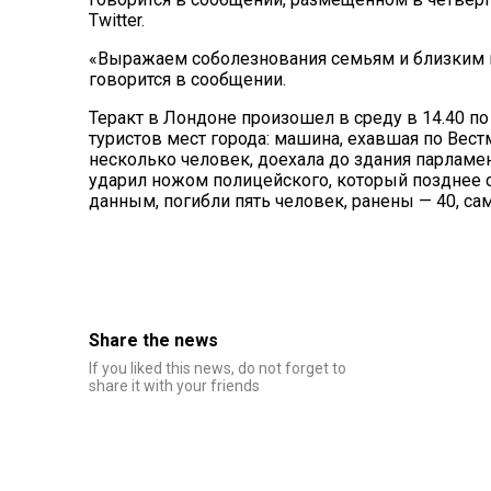
Twitter.
«Выражаем соболезнования семьям и близким 
говорится в сообщении.
Теракт в Лондоне произошел в среду в 14.40 п
туристов мест города: машина, ехавшая по Вестм
несколько человек, доехала до здания парламе
ударил ножом полицейского, который позднее ск
данным, погибли пять человек, ранены — 40, с
Share the news
If you liked this news, do not forget to
share it with your friends