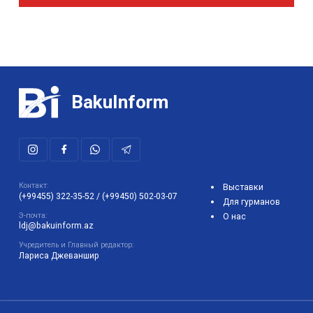
BakuInform
Контакт:
Выставки
(+99455) 322-35-52
/
(+99450) 502-03-07
Для гурманов
Э-почта:
О нас
ldj@bakuinform.az
Учредитель и Главный редактор:
Лариса Джеваншир