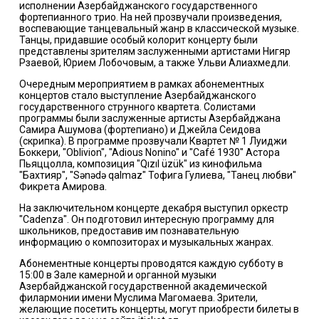
исполнении Азербайджанского государственного
фортепианного трио. На ней прозвучали произведения,
воспевающие танцевальный жанр в классической музыке.
Танцы, придавшие особый колорит концерту были
представлены зрителям заслуженными артистами Нигяр
Рзаевой, Юрием Лобочовым, а также Ульви Алиахмедли.
Очередным мероприятием в рамках абонементных
концертов стало выступление Азербайджанского
государственного струнного квартета. Солистами
программы были заслуженные артисты Азербайджана
Самира Ашумова (фортепиано) и Джейла Сеидова
(скрипка). В программе прозвучали Квартет № 1 Луиджи
Боккери, "Oblivion", "Adious Nonino" и "Café 1930" Астора
Пьяццолла, композиция "Qızıl üzük" из кинофильма
"Бахтияр", "Sənədə qalmaz" Тофига Гулиева, "Танец любви"
Фикрета Амирова.
На заключительном концерте декабря выступил оркестр
"Cadenza". Он подготовил интересную программу для
школьников, предоставив им познавательную
информацию о композиторах и музыкальных жанрах.
Абонементные концерты проводятся каждую субботу в
15:00 в Зале камерной и органной музыки
Азербайджанской государственной академической
филармонии имени Муслима Магомаева. Зрители,
желающие посетить концерты, могут приобрести билеты в