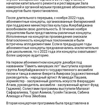
началом капитального ремонта и реставрации Зала
камерной и органной музыки проведение абонементных
концертов было приостановлено.
После длительного перерыва, с ноября 2022 года,
абонементные концерты, организованные Филармонией
при поддержке министерства культуры Азербайджана
возобновили свою деятельность. В течение ноября
слушателям были представлены различные концерты.
Исполненные на концертах произведения снискали
благосклонность концертных поклонников и были
встречены аплодисментами. Если в предыдущие годы
абонементные концерты предназначались исключительно
для школьников, то с 2022 года эти концерты охватывают
более широкую аудиторию.
На первом абонементном концерте декабря под
названием "Память минувших лет" выступила хоровая
группа Азербайджанского государственного ансамбля
песни и танца в имени Фикрета Амирова (художественный
руководитель - народный артист Агаверди Пашаев,
хормейстер - заслуженный деятель искусств Фахраддин
Атаев, руководитель ансамбля - заслуженный артист Фуад
Гаджиев). Солистами программы выступили Малахат
Сафаралиева, Турал Азимов, Гусейн Гасанов, Сабина
Ализаде и Рена Эйюбова.
Вторая концертная программа была представлена в