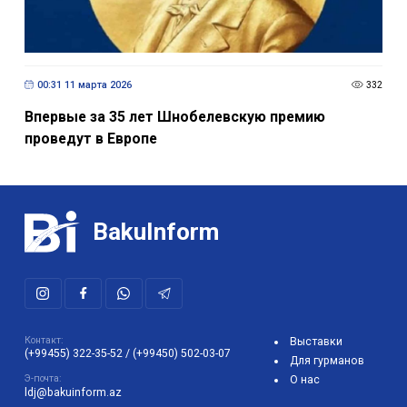
00:31 11 марта 2026
332
Впервые за 35 лет Шнобелевскую премию
проведут в Европе
BakuInform
Контакт:
Выставки
(+99455) 322-35-52
/
(+99450) 502-03-07
Для гурманов
Э-почта:
О нас
ldj@bakuinform.az