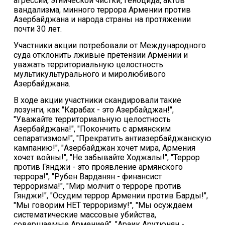
агрессии, этнической чистки, геноцида, актов
вандализма, минного террора Армении против
Азербайджана и народа страны на протяжении
почти 30 лет.
Участники акции потребовали от Международного
суда отклонить лживые претензии Армении и
уважать территориальную целостность
мультикультурального и миролюбивого
Азербайджана.
В ходе акции участники скандировали такие
лозунги, как "Карабах - это Азербайджан!",
"Уважайте территориальную целостность
Азербайджана!", "Покончить с армянским
сепаратизмом!", "Прекратить антиазербайджанскую
кампанию!", "Азербайджан хочет мира, Армения
хочет войны!", "Не забывайте Ходжалы!", "Террор
против Гянджи - это проявление армянского
террора!", "Рубен Варданян - финансист
терроризма!", "Мир молчит о терроре против
Гянджи!", "Осудим террор Армении против Барды!",
"Мы говорим НЕТ терроризму!", "Мы осуждаем
систематические массовые убийства,
совершаемые Арменией", "Араик Арутюнян -