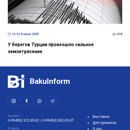
16:32 8 июня 2025
618
У берегов Турции произошло сильное
землетрясение
BakuInform
Контакт:
Выставки
(+99455) 322-35-52
/
(+99450) 502-03-07
Для гурманов
Э-почта:
О нас