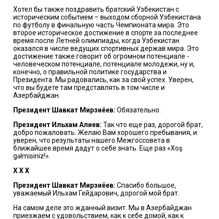
Хотел бы также поздравить братский Узбекистан с
историческим событием – выходом сборной Узбекистана
по футболу в финальную часть Чемпионата мира. Это
второе историческое достижение в спорте за последнее
время после Летней олимпиады, когда Узбекистан
оказался в числе ведущих спортивных держав мира. Это
достижение также говорит об огромном потенциале -
человеческом потенциале, потенциале молодежи, ну и,
конечно, о правильной политике государства и
Президента. Мы радовались, как за свой успех. Уверен,
что вы будете там представлять в том числе и
Азербайджан.
Президент Шавкат Мирзиёев:
Обязательно.
Президент Ильхам Алиев:
Так что еще раз, дорогой брат,
добро пожаловать. Желаю Вам хорошего пребывания, и
уверен, что результаты нашего Межгоссовета в
ближайшее время дадут о себе знать. Еще раз «Xoş
gəlmisiniz!».
Х Х Х
Президент Шавкат Мирзиёев:
Спасибо большое,
уважаемый Ильхам Гейдарович, дорогой мой брат.
На самом деле это жданный визит. Мы в Азербайджан
приезжаем с удовольствием, как к себе домой, как к