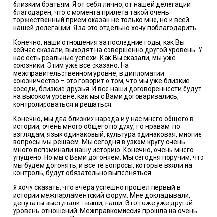
близким братьям. Я от себя лично, от нашей делегации
благодарен, что с момента прилета такой очень
торжественный прием оказан не только мне, но и всей
нашей делегации. Я за это отдельно хочу поблагодарить.
Конечно, наши отношения за последние годы, как Вы
сейчас сказали, выходят на совершенно другой уровень. У
нас есть реальные успехи. Как Вы сказали, мы уже
союзники. Этим уже все сказано. На
межправительственном уровне, в дипломатии
союзничество – это говорит о том, что мы уже близкие
соседи, близкие друзья. И все наши договоренности будут
на высоком уровне, как мы с Вами договаривались,
контролироваться и решаться.
Конечно, мы два близких народа и у нас много общего в
истории, очень много общего по духу, по нравам, по
взглядам, язык одинаковый, культура одинаковая, многие
вопросы мы решаем. Мы сегодня в узком кругу очень
много вспоминали нашу историю. Конечно, очень много
упущено. Но мы с Вами догоняем. Мы сегодня поручим, что
мы будем догонять, и все те вопросы, которые взяли на
контроль, будут обязательно выполняться.
Я хочу сказать, что вчера успешно прошел первый в
истории межпарламентский форум. Мне докладывали,
депутаты выступали - ваши, наши. Это тоже уже другой
уровень отношений. Межправкомиссия прошла на очень