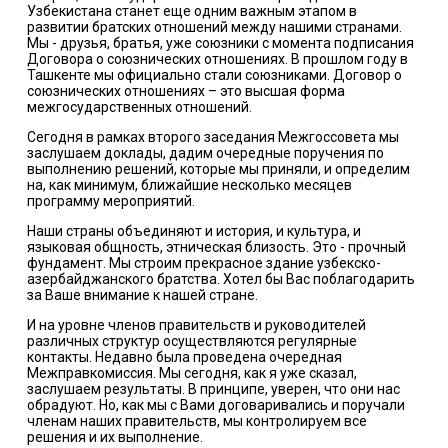
Узбекистана станет еще одним важным этапом в
развитии братских отношений между нашими странами.
Мы - друзья, братья, уже союзники с момента подписания
Договора о союзнических отношениях. В прошлом году в
Ташкенте мы официально стали союзниками. Договор о
союзнических отношениях – это высшая форма
межгосударственных отношений.
Сегодня в рамках второго заседания Межгоссовета мы
заслушаем доклады, дадим очередные поручения по
выполнению решений, которые мы приняли, и определим
на, как минимум, ближайшие несколько месяцев
программу мероприятий.
Наши страны объединяют и история, и культура, и
языковая общность, этническая близость. Это - прочный
фундамент. Мы строим прекрасное здание узбекско-
азербайджанского братства. Хотел бы Вас поблагодарить
за Ваше внимание к нашей стране.
И на уровне членов правительств и руководителей
различных структур осуществляются регулярные
контакты. Недавно была проведена очередная
Межправкомиссия. Мы сегодня, как я уже сказал,
заслушаем результаты. В принципе, уверен, что они нас
обрадуют. Но, как мы с Вами договаривались и поручали
членам наших правительств, мы контролируем все
решения и их выполнение.