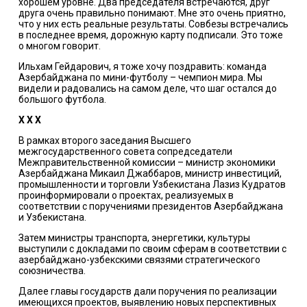
хорошем уровне. Два председателя встречаются, друг
друга очень правильно понимают. Мне это очень приятно,
что у них есть реальные результаты. Совбезы встречались
в последнее время, дорожную карту подписали. Это тоже
о многом говорит.
Ильхам Гейдарович, я тоже хочу поздравить: команда
Азербайджана по мини-футболу – чемпион мира. Мы
видели и радовались на самом деле, что шаг остался до
большого футбола.
Х Х Х
В рамках второго заседания Высшего
межгосударственного совета сопредседатели
Межправительственной комиссии – министр экономики
Азербайджана Микаил Джаббаров, министр инвестиций,
промышленности и торговли Узбекистана Лазиз Кудратов
проинформировали о проектах, реализуемых в
соответствии с поручениями президентов Азербайджана
и Узбекистана.
Затем министры транспорта, энергетики, культуры
выступили с докладами по своим сферам в соответствии с
азербайджано-узбекскими связями стратегического
союзничества.
Далее главы государств дали поручения по реализации
имеющихся проектов, выявлению новых перспективных