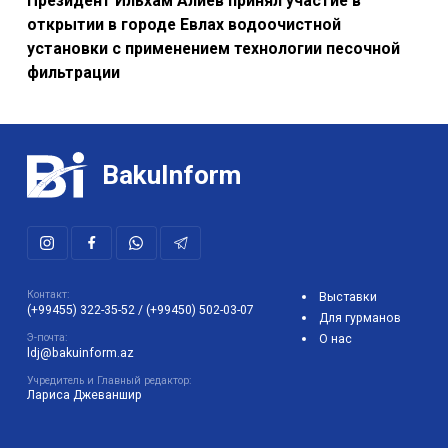
Президент Ильхам Алиев принял участие в
открытии в городе Евлах водоочистной
установки с применением технологии песочной
фильтрации
BakuInform
Контакт:
Выставки
(+99455) 322-35-52
/
(+99450) 502-03-07
Для гурманов
Э-почта:
О нас
ldj@bakuinform.az
Учредитель и Главный редактор:
Лариса Джеваншир