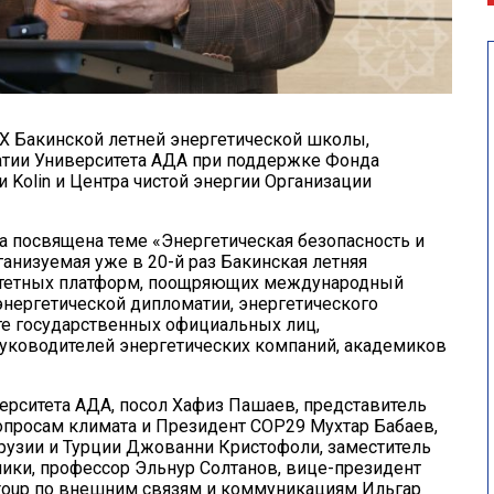
X Бакинской летней энергетической школы,
атии Университета АДА при поддержке Фонда
и Kolin и Центра чистой энергии Организации
а посвящена теме «Энергетическая безопасность и
ганизуемая уже в 20-й раз Бакинская летняя
ритетных платформ, поощряющих международный
энергетической дипломатии, энергетического
сте государственных официальных лиц,
уководителей энергетических компаний, академиков
ерситета АДА, посол Хафиз Пашаев, представитель
просам климата и Президент COP29 Мухтар Бабаев,
рузии и Турции Джованни Кристофоли, заместитель
ики, профессор Эльнур Солтанов, вице-президент
roup по внешним связям и коммуникациям Ильгар