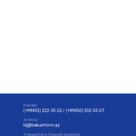
Контакт:
(+99455) 322-35-52
/
(+99450) 502-03-07
Э-почта:
ldj@bakuinform.az
Учредитель и Главный редактор: