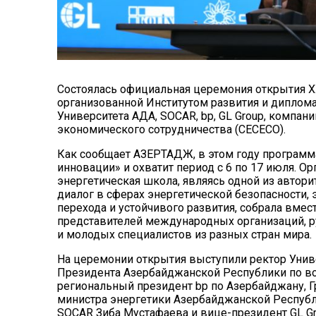
Состоялась официальная церемония открытия X
организованной Институтом развития и диплом
Университета АДА, SOCAR, bp, GL Group, компани
экономического сотрудничества (CECECO).
Как сообщает АЗЕРТАДЖ, в этом году программ
инновации» и охватит период с 6 по 17 июля. Ор
энергетическая школа, являясь одной из авто
диалог в сферах энергетической безопасности, 
перехода и устойчивого развития, собрала вме
представителей международных организаций, р
и молодых специалистов из разных стран мира.
На церемонии открытия выступили ректор Унив
Президента Азербайджанской Республики по во
региональный президент bp по Азербайджану, Г
министра энергетики Азербайджанской Республ
SOCAR Зиба Мустафаева и вице-президент GL G