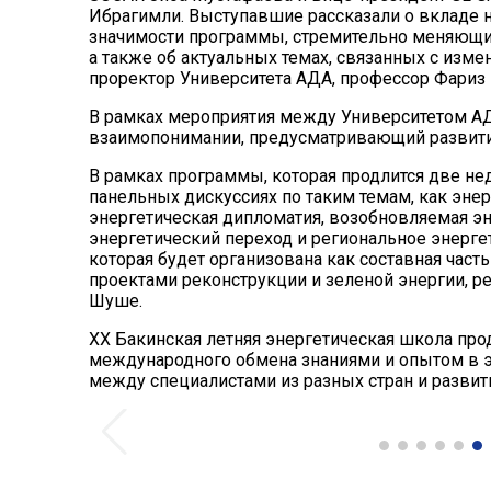
Ибрагимли. Выступавшие рассказали о вкладе н
значимости программы, стремительно меняющих
а также об актуальных темах, связанных с изм
проректор Университета АДА, профессор Фариз
В рамках мероприятия между Университетом А
взаимопонимании, предусматривающий развити
В рамках программы, которая продлится две нед
панельных дискуссиях по таким темам, как энер
энергетическая дипломатия, возобновляемая эн
энергетический переход и региональное энергет
которая будет организована как составная част
проектами реконструкции и зеленой энергии, р
Шуше.
XX Бакинская летняя энергетическая школа пр
международного обмена знаниями и опытом в э
между специалистами из разных стран и развит