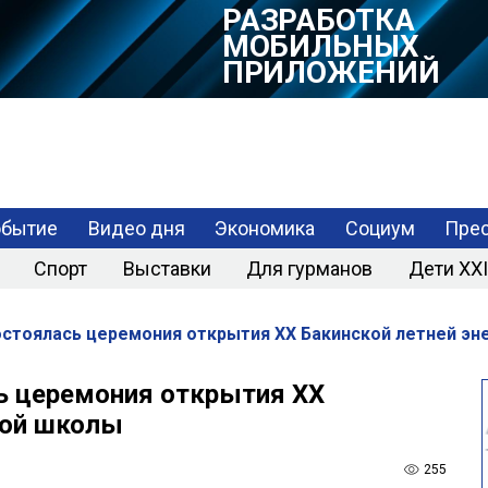
РАЗРАБОТКА
МОБИЛЬНЫХ
ПРИЛОЖЕНИЙ
обытие
Видео дня
Экономика
Социум
Прес
Спорт
Выставки
Для гурманов
Дети XXI
остоялась церемония открытия XX Бакинской летней э
ь церемония открытия XX
кой школы
255