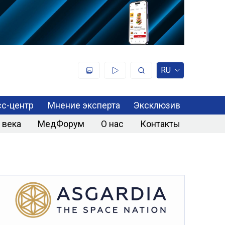
RU
с-центр
Мнение эксперта
Эксклюзив
 века
МедФорум
О нас
Контакты