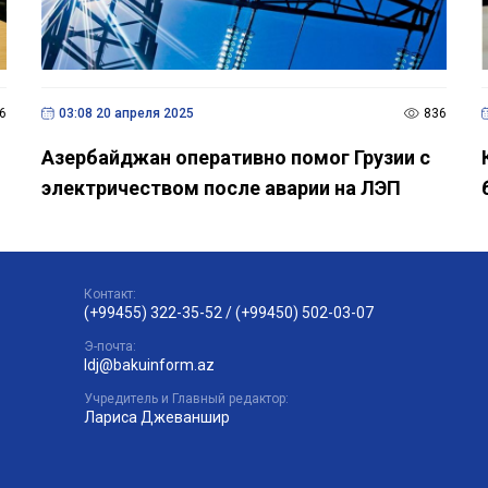
6
03:08 20 апреля 2025
836
Азербайджан оперативно помог Грузии с
электричеством после аварии на ЛЭП
Контакт:
(+99455) 322-35-52
/
(+99450) 502-03-07
Э-почта:
ldj@bakuinform.az
Учредитель и Главный редактор:
Лариса Джеваншир