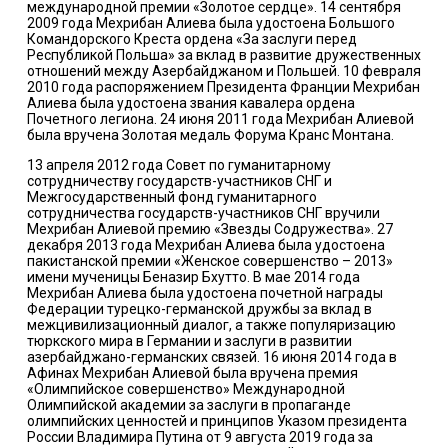
международной премии «Золотое сердце». 14 сентября
2009 года Мехрибан Алиева была удостоена Большого
Командорского Креста ордена «За заслуги перед
Республикой Польша» за вклад в развитие дружественных
отношений между Азербайджаном и Польшей. 10 февраля
2010 года распоряжением Президента Франции Мехрибан
Алиева была удостоена звания кавалера ордена
Почетного легиона. 24 июня 2011 года Мехрибан Алиевой
была вручена Золотая медаль Форума Кранс Монтана.
13 апреля 2012 года Совет по гуманитарному
сотрудничеству государств-участников СНГ и
Межгосударственный фонд гуманитарного
сотрудничества государств-участников СНГ вручили
Мехрибан Алиевой премию «Звезды Содружества». 27
декабря 2013 года Мехрибан Алиева была удостоена
пакистанской премии «Женское совершенство – 2013»
имени мученицы Беназир Бхутто. В мае 2014 года
Мехрибан Алиева была удостоена почетной награды
Федерации турецко-германской дружбы за вклад в
межцивилизационный диалог, а также популяризацию
тюркского мира в Германии и заслуги в развитии
азербайджано-германских связей. 16 июня 2014 года в
Афинах Мехрибан Алиевой была вручена премия
«Олимпийское совершенство» Международной
Олимпийской академии за заслуги в пропаганде
олимпийских ценностей и принципов Указом президента
России Владимира Путина от 9 августа 2019 года за