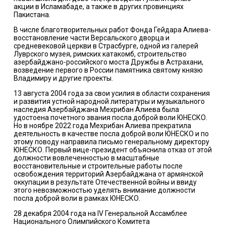
акции в Исламабаде, а также в других провинциях
Пакистана.
В числе благотворительных работ Фонда Гейдара Алиева-
восстановление части Версальского дворца и
средневековой церкви в Страсбурге, одной из галерей
Луврского музея, римских катакомб, строительство
азербайджано-российского моста Дружбы в Астрахани,
возведение первого в России памятника святому князю
Владимиру и другие проекты.
13 августа 2004 года за свои усилия в области сохранения
и развития устной народной литературы и музыкального
наследия Азербайджана Мехрибан Алиева была
удостоена почетного звания посла доброй воли ЮНЕСКО.
Но в ноябре 2022 года Мехрибан Алиева прекратила
деятельность в качестве посла доброй воли ЮНЕСКО и по
этому поводу направила письмо генеральному директору
ЮНЕСКО. Первый вице-президент объяснила отказ от этой
должности вовлеченностью в масштабные
восстановительные и строительные работы после
освобождения территорий Азербайджана от армянской
оккупации в результате Отечественной войны и ввиду
этого невозможностью уделять внимание должности
посла доброй воли в рамках ЮНЕСКО.
28 декабря 2004 года на IV Генеральной Ассамблее
Национального Олимпийского Комитета