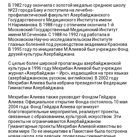
В 1982 году окончила с золотой медалью среднюю школу
№23 города Баку и поступила на лечебно-
профилактический факультет Азербайджанского
Государственного Медицинского Института имени
Н.Нариманова. В 1988 году с отличием окончила 1-й
Московский Государственный Медицинский Институт
имени М.Сеченова. С 1988 по 1992 год работала в
Московском Научно-исследовательском Институте
глазных болезней под руководством академика Краснова.
В 1995 году по инициативе М.Алиевой был учрежден Фонд
друзей культуры Азербайджана.
С целью более широкой пропаганды азербайджанской
культуры в 1996 году Мехрибан Алиевой был учрежден
журнал «Азербайджан – Ирс», издающийся на трех языках
(азербайджанском, русском, английском). В 2002 году
Мехрибан Алиева была избрана президентом Федерации
Гимнастики Азербайджана.
Мехрибан Алиева также руководит Фондом Гейдара
Алиева. Официальное открытие Фонда состоялось 10 мая
2004 года. Фонд Гейдара Алиева организует
благотворительные мероприятия, реализует проекты,
связанные с образованием, культурой, искусством. Эти
проекты не ограничиваются Азербайджаном.
Гуманитарные проекты Мехрибан Алиевой известны во
всем мире. По ее инициативе в Пакистане была построена
новая школа для девочек, проведены гуманитарные