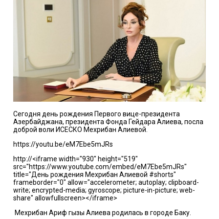
Сегодня день рождения Первого вице-президента
Азербайджана, президента Фонда Гейдара Алиева, посла
доброй воли ИСЕСКО Мехрибан Алиевой.
https://youtu.be/eM7Ebe5mJRs
http://<iframe width="930" height="519"
src="https://www.youtube.com/embed/eM7Ebe5mJRs"
title="День рождения Мехрибан Алиевой #shorts"
frameborder="0" allow="accelerometer; autoplay; clipboard-
write; encrypted-media; gyroscope; picture-in-picture; web-
share" allowfullscreen></iframe>
Мехрибан Ариф гызы Алиева родилась в городе Баку.