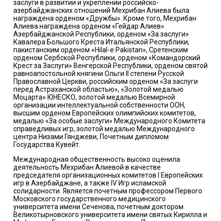
заслуги в развитии и укреплении российско-
азербайджанских отношений Мехрибан Алиева была
награждена орденом «Дружбы». Кроме того, Мехрибан
Алиева награждена орденом «Гейдар Алиев»
Азербайджанской Республики, орденом «За заслуги»
Кавалера Большого Креста Итальянской Республики,
пакистанским орденом «Hilal-e Pakistan», Сретенским
орденом Сербской Республики, орденом «Командорский
Крест за Заслуги» Венгерской Республики, орденом святой
равноапостольной княгини Ольги II степени Русской
Православной Церкви, российским орденом «За заслуги
перед Астраханской областью», «Золотой медалью
Моцарта» ЮНЕСКО, золотой медалью Всемирной
организации интеллектуальной собственности ООН,
высшим орденом Европейских олимпийских комитетов,
медалью «За особые заслуги» Международного Комитета
справедливых игр, золотой медалью Международного
центра Низами Гянджеви, Почетным дипломом
Государства Кувейт.
Международная общественность высоко оценила
деятельность Мехрибан Алиевой в качестве
председателя организационных комитетов I Европейских
игр в Азербайджане, а также IV Игр исламской
солидарности. Является почетным профессором Первого
Московского государственного медицинского
университета имени Сеченова, почетным доктором
Великотырновского университета имени святых Кирилла и