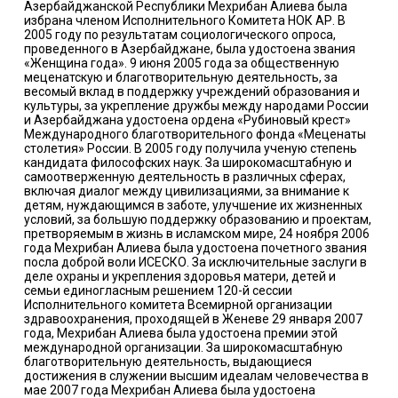
Азербайджанской Республики Мехрибан Алиева была
избрана членом Исполнительного Комитета НОК АР. В
2005 году по результатам социологического опроса,
проведенного в Азербайджане, была удостоена звания
«Женщина года». 9 июня 2005 года за общественную
меценатскую и благотворительную деятельность, за
весомый вклад в поддержку учреждений образования и
культуры, за укрепление дружбы между народами России
и Азербайджана удостоена ордена «Рубиновый крест»
Международного благотворительного фонда «Меценаты
столетия» России. В 2005 году получила ученую степень
кандидата философских наук. За широкомасштабную и
самоотверженную деятельность в различных сферах,
включая диалог между цивилизациями, за внимание к
детям, нуждающимся в заботе, улучшение их жизненных
условий, за большую поддержку образованию и проектам,
претворяемым в жизнь в исламском мире, 24 ноября 2006
года Мехрибан Алиева была удостоена почетного звания
посла доброй воли ИСЕСКО. За исключительные заслуги в
деле охраны и укрепления здоровья матери, детей и
семьи единогласным решением 120-й сессии
Исполнительного комитета Всемирной организации
здравоохранения, проходящей в Женеве 29 января 2007
года, Мехрибан Алиева была удостоена премии этой
международной организации. За широкомасштабную
благотворительную деятельность, выдающиеся
достижения в служении высшим идеалам человечества в
мае 2007 года Мехрибан Алиева была удостоена