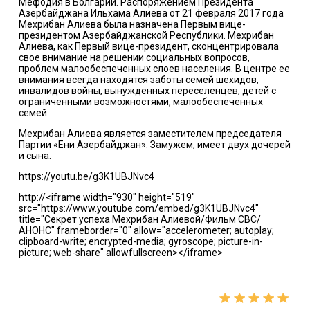
Мефодия в Болгарии. Распоряжением Президента
Азербайджана Ильхама Алиева от 21 февраля 2017 года
Мехрибан Алиева была назначена Первым вице-
президентом Азербайджанской Республики. Мехрибан
Алиева, как Первый вице-президент, сконцентрировала
свое внимание на решении социальных вопросов,
проблем малообеспеченных слоев населения. В центре ее
внимания всегда находятся заботы семей шехидов,
инвалидов войны, вынужденных переселенцев, детей с
ограниченными возможностями, малообеспеченных
семей.
Мехрибан Алиева является заместителем председателя
Партии «Ени Азербайджан». Замужем, имеет двух дочерей
и сына.
https://youtu.be/g3K1UBJNvc4
http://<iframe width="930" height="519"
src="https://www.youtube.com/embed/g3K1UBJNvc4"
title="Секрет успеха Мехрибан Алиевой/Фильм CBC/
АНОНС" frameborder="0" allow="accelerometer; autoplay;
clipboard-write; encrypted-media; gyroscope; picture-in-
picture; web-share" allowfullscreen></iframe>