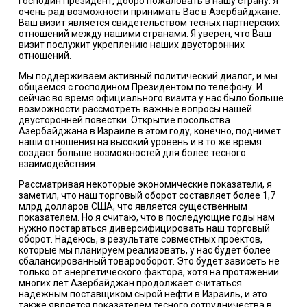
Господин Президент, добро пожаловать в нашу страну. Я
очень рад возможности принимать Вас в Азербайджане.
Ваш визит является свидетельством тесных партнерских
отношений между нашими странами. Я уверен, что Ваш
визит послужит укреплению наших двусторонних
отношений.
Мы поддерживаем активный политический диалог, и мы
общаемся с господином Президентом по телефону. И
сейчас во время официального визита у нас было больше
возможности рассмотреть важные вопросы нашей
двусторонней повестки. Открытие посольства
Азербайджана в Израиле в этом году, конечно, поднимет
наши отношения на высокий уровень и в то же время
создаст больше возможностей для более тесного
взаимодействия.
Рассматривая некоторые экономические показатели, я
заметил, что наш торговый оборот составляет более 1,7
млрд долларов США, что является существенным
показателем. Но я считаю, что в последующие годы нам
нужно постараться диверсифицировать наш торговый
оборот. Надеюсь, в результате совместных проектов,
которые мы планируем реализовать, у нас будет более
сбалансированный товарооборот. Это будет зависеть не
только от энергетического фактора, хотя на протяжении
многих лет Азербайджан продолжает считаться
надежным поставщиком сырой нефти в Израиль, и это
также является показателем тесного сотрудничества в