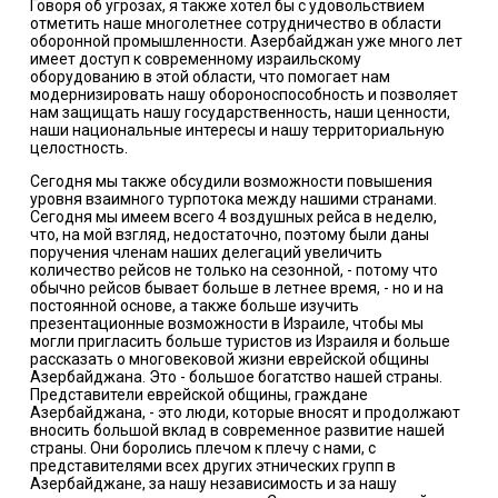
Говоря об угрозах, я также хотел бы с удовольствием
отметить наше многолетнее сотрудничество в области
оборонной промышленности. Азербайджан уже много лет
имеет доступ к современному израильскому
оборудованию в этой области, что помогает нам
модернизировать нашу обороноспособность и позволяет
нам защищать нашу государственность, наши ценности,
наши национальные интересы и нашу территориальную
целостность.
Сегодня мы также обсудили возможности повышения
уровня взаимного турпотока между нашими странами.
Сегодня мы имеем всего 4 воздушных рейса в неделю,
что, на мой взгляд, недостаточно, поэтому были даны
поручения членам наших делегаций увеличить
количество рейсов не только на сезонной, - потому что
обычно рейсов бывает больше в летнее время, - но и на
постоянной основе, а также больше изучить
презентационные возможности в Израиле, чтобы мы
могли пригласить больше туристов из Израиля и больше
рассказать о многовековой жизни еврейской общины
Азербайджана. Это - большое богатство нашей страны.
Представители еврейской общины, граждане
Азербайджана, - это люди, которые вносят и продолжают
вносить большой вклад в современное развитие нашей
страны. Они боролись плечом к плечу с нами, с
представителями всех других этнических групп в
Азербайджане, за нашу независимость и за нашу