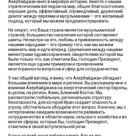
Азербайджан внес в мировую историю. Вместе с нашим
стратегическим взглядом на мир, общее благосостояние,
хорошие дела, эффективный, справедливый, дружеский
диалог между евреями и мусульманами – это желаемый
подход, который мы можем продемонстрировать.
Не секрет, что Ваша страна является мусульманской
страной, большинство населения которой составляют
шииты. Несмотря на это, любовь и привязанность между
нашими народами – это пример того, как мы можем
изменить мир и идти вперед. Церемония между нашими
министрами здравоохранения, свидетелями которой мы
были только что, как отметили Вы, господин Президент,
является еще одним примером и проявлением
многогранности вопросов и сфер для сотрудничества.
У нас общий взгляд, я вижу, что Азербайджан обладает
большим влиянием в мире и регионе. Вы рассказали мне о
влиянии Азербайджана на энергетический сектор Европы,
в целом, на регион, Азию, Ближний Восток. Мы
рассмотрели глобальную, региональную структуру
безопасности, для которой Иран создает опасность и
угрозу, обстоятельно обсудили этот вопрос. Конечно, мы с
нетерпением ожидаем возможности развивать
сотрудничество в области науки, сельского хозяйства и во
многих сферах, которые Вы, господин Президент,
отметили в своей вступительной речи.
Я хочу от всей души поблагодарить Вас за это