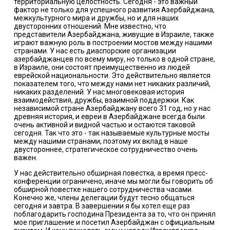
территориальную целостность. Сегодня - это важный
фактор не только для успешного развития Азербайджана,
межкультурного мира и дружбы, но и для наших
двусторонних отношений. Мне известно, что
представители Азербайджана, живущие в Израиле, также
играют важную роль в построении мостов между нашими
странами. У нас есть диаспорские организации
азербайджанцев по всему миру, но только в одной стране,
в Израиле, они состоят преимущественно из людей
еврейской национальности. Это действительно является
показателем того, что между нами нет никаких различий,
никаких разделений. У нас многовековая история
взаимодействия, дружбы, взаимной поддержки. Как
независимой стране Азербайджану всего 31 год, но у нас
древняя история, и евреи в Азербайджане всегда были
очень активной и видной частью и остаются таковой
сегодня. Так что это - так называемые культурные мосты
между нашими странами, поэтому их вклад в наше
двустороннее, стратегическое сотрудничество очень
важен.
У нас действительно обширная повестка, а время пресс-
конференции ограничено, иначе мы могли бы говорить об
обширной повестке нашего сотрудничества часами.
Конечно же, члены делегации будут тесно общаться
сегодня и завтра. В завершении я бы хотел еще раз
поблагодарить господина Президента за то, что он принял
мое приглашение и посетил Азербайджан с официальным