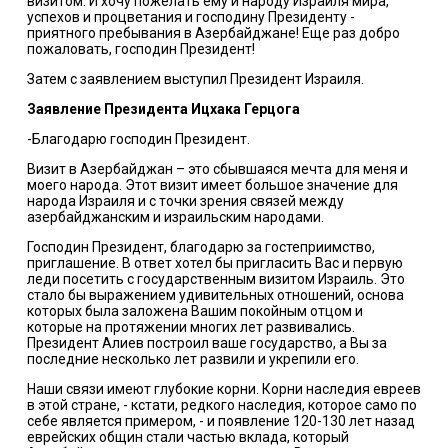
визитом. И хочу пожелать ему и народу Израиля мира,
успехов и процветания и господину Президенту -
приятного пребывания в Азербайджане! Еще раз добро
пожаловать, господин Президент!
Затем с заявлением выступил Президент Израиля.
Заявление
Президента Ицхака Герцога
-Благодарю господин Президент.
Визит в Азербайджан – это сбывшаяся мечта для меня и
моего народа. Этот визит имеет большое значение для
народа Израиля и с точки зрения связей между
азербайджанским и израильским народами.
Господин Президент, благодарю за гостеприимство,
приглашение. В ответ хотел бы пригласить Вас и первую
леди посетить с государственным визитом Израиль. Это
стало бы выражением удивительных отношений, основа
которых была заложена Вашим покойным отцом и
которые на протяжении многих лет развивались.
Президент Алиев построил ваше государство, а Вы за
последние несколько лет развили и укрепили его.
Наши связи имеют глубокие корни. Корни наследия евреев
в этой стране, - кстати, редкого наследия, которое само по
себе является примером, - и появление 120-130 лет назад
еврейских общин стали частью вклада, который