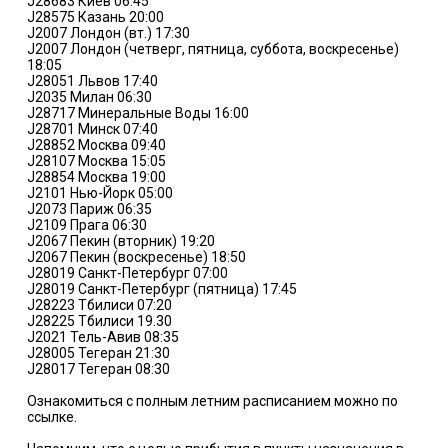
J28683 Киев 06:45
J28575 Казань 20:00
J2007 Лондон (вт.) 17:30
J2007 Лондон (четверг, пятница, суббота, воскресенье)
18:05
J28051 Львов 17:40
J2035 Милан 06:30
J28717 Минеральные Воды 16:00
J28701 Минск 07:40
J28852 Москва 09:40
J28107 Москва 15:05
J28854 Москва 19:00
J2101 Нью-Йорк 05:00
J2073 Париж 06:35
J2109 Прага 06:30
J2067 Пекин (вторник) 19:20
J2067 Пекин (воскресенье) 18:50
J28019 Санкт-Петербург 07:00
J28019 Санкт-Петербург (пятница) 17:45
J28223 Тбилиси 07:20
J28225 Тбилиси 19.30
J2021 Тель-Авив 08:35
J28005 Тегеран 21:30
J28017 Тегеран 08:30
Ознакомиться с полным летним расписанием можно по
ссылке.