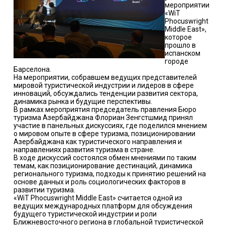
мероприятии
«WiT
Phocuswright
Middle East»,
которое
прошло в
испанском
городе
Барселона.
На мероприятии, собравшем ведущих представителей
мировой туристической индустрии и лидеров в сфере
инноваций, обсуждались тенденции развития сектора,
динамика рынка и будущие перспективы.
В рамках мероприятия председатель правления Бюро
туризма Азербайджана Флориан Зенгстшмид принял
участие в панельных дискуссиях, где поделился мнением
о мировом опыте в сфере туризма, позиционировании
Азербайджана как туристического направления и
направлениях развития туризма в стране.
В ходе дискуссий состоялся обмен мнениями по таким
темам, как позиционирование дестинаций, динамика
регионального туризма, подходы к принятию решений на
основе данных и роль социологических факторов в
развитии туризма.
«WiT Phocuswright Middle East» считается одной из
ведущих международных платформ для обсуждения
будущего туристической индустрии и роли
Ближневосточного региона в глобальной туристической