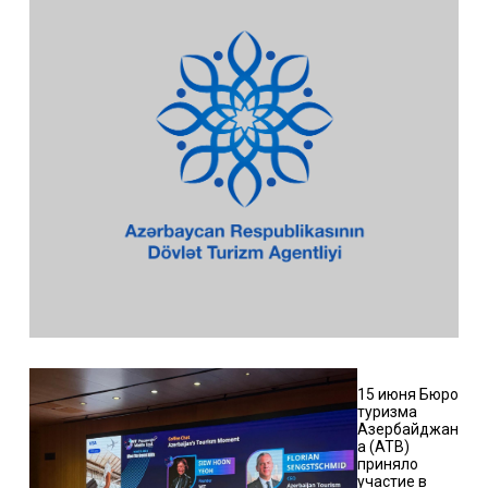
15 июня Бюро
туризма
Азербайджан
а (ATB)
приняло
участие в