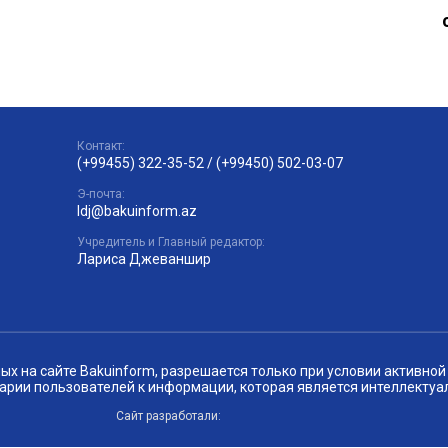
Контакт:
(+99455) 322-35-52
/
(+99450) 502-03-07
Э-почта:
ldj@bakuinform.az
Учредитель и Главный редактор:
Лариса Джеваншир
 на сайте Bakuinform, разрешается только при условии активной 
арии пользователей к информации, которая является интеллектуа
Сайт разработали: