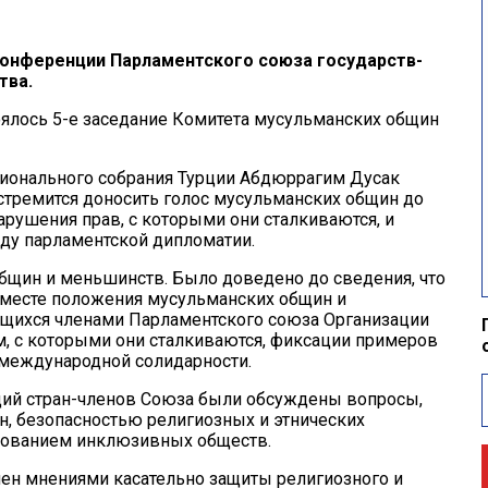
 Конференции Парламентского союза государств-
тва.
оялось 5-е заседание Комитета мусульманских общин
ционального собрания Турции Абдюррагим Дусак
 стремится доносить голос мусульманских общин до
ушения прав, с которыми они сталкиваются, и
ду парламентской дипломатии.
бщин и меньшинств. Было доведено до сведения, что
а месте положения мусульманских общин и
ющихся членами Парламентского союза Организации
м, с которыми они сталкиваются, фиксации примеров
международной солидарности.
аций стран-членов Союза были обсуждены вопросы,
н, безопасностью религиозных и этнических
рованием инклюзивных обществ.
мен мнениями касательно защиты религиозного и