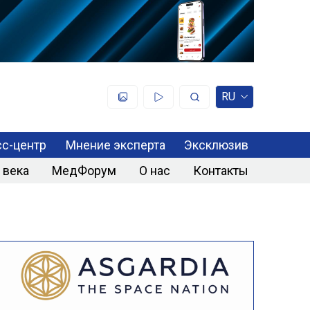
RU
с-центр
Мнение эксперта
Эксклюзив
 века
МедФорум
О нас
Контакты