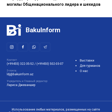
могилы Общенационального лидера и шехидов
BakuInform
Контакт:
Выставки
(+99455) 322-35-52
/
(+99450) 502-03-07
Для гурманов
Э-почта:
О нас
ldj@bakuinform.az
Учредитель и Главный редактор:
Лариса Джеваншир
Использование любых материалов, размещенных на сайте