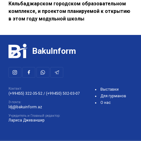
BakuInform
Контакт:
Выставки
(+99455) 322-35-52
/
(+99450) 502-03-07
Для гурманов
Э-почта:
О нас
ldj@bakuinform.az
Учредитель и Главный редактор:
Лариса Джеваншир