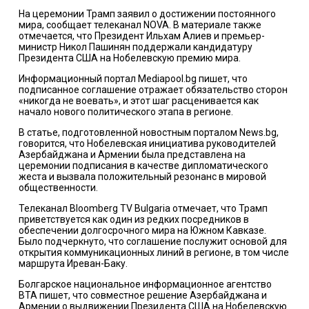
На церемонии Трамп заявил о достижении постоянного
мира, сообщает телеканал NOVA. В материале также
отмечается, что Президент Ильхам Алиев и премьер-
министр Никол Пашинян поддержали кандидатуру
Президента США на Нобелевскую премию мира.
Информационный портал Mediapool.bg пишет, что
подписанное соглашение отражает обязательство сторон
«никогда не воевать», и этот шаг расценивается как
начало нового политического этапа в регионе.
В статье, подготовленной новостным порталом News.bg,
говорится, что Нобелевская инициатива руководителей
Азербайджана и Армении была представлена на
церемонии подписания в качестве дипломатического
жеста и вызвала положительный резонанс в мировой
общественности.
Телеканал Bloomberg TV Bulgaria отмечает, что Трамп
приветствуется как один из редких посредников в
обеспечении долгосрочного мира на Южном Кавказе.
Было подчеркнуто, что соглашение послужит основой для
открытия коммуникационных линий в регионе, в том числе
маршрута Иреван-Баку.
Болгарское национальное информационное агентство
BTA пишет, что совместное решение Азербайджана и
Армении о выдвижении Президента США на Нобелевскую