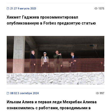
Хикмет Гаджиев прокомментировал
опубликованную в Forbes предвзятую статью
08:02 3 сентября 2024
997
Ильхам Алиев и первая леди Мехрибан Алиева
ознакомились с работами, проводимыми в
Кяльбаджарском городском образовательном
комплексе, и проектом планируемой к открытию
в этом году модульной школы