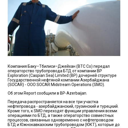
Компания Баку–Тбилиси–Джейхан (BTC Co) передал
операторство трубопровода БТД от компании BP
Exploration (Caspian Sea) Limited (BP) дочерней структуре
Государственной нефтяной компании Азербайджана
(SOCAR) - ООО SOCAR Midstream Operations (SMO).
Об этом Report сообщили в BP-Azerbaijan.
Передача распространяется на все три участка
нефтепровода - азербайджанский, грузинский и турецкий.
Кроме того, к SMO переходят функции управления всеми
операциями по БТД, а также операторство совместных
процессов, связанных одновременно с нефтепроводом
БТД и Южнокавказским трубопроводом (ЮКТ), которые до