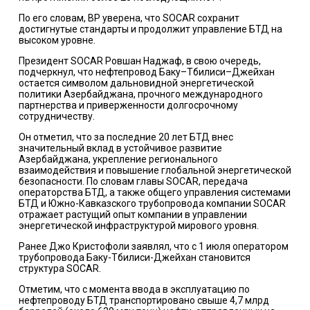
По его словам, BP уверена, что SOCAR сохранит
достигнутые стандарты и продолжит управление БТД на
высоком уровне.
Президент SOCAR Ровшан Наджаф, в свою очередь,
подчеркнул, что нефтепровод Баку–Тбилиси–Джейхан
остается символом дальновидной энергетической
политики Азербайджана, прочного международного
партнерства и приверженности долгосрочному
сотрудничеству.
Он отметил, что за последние 20 лет БТД внес
значительный вклад в устойчивое развитие
Азербайджана, укрепление регионального
взаимодействия и повышение глобальной энергетической
безопасности. По словам главы SOCAR, передача
операторства БТД, а также общего управления системами
БТД и Южно-Кавказского трубопровода компании SOCAR
отражает растущий опыт компании в управлении
энергетической инфраструктурой мирового уровня.
Ранее Джо Кристофоли
заявлял
, что с 1 июля оператором
трубопровода Баку-Тбилиси-Джейхан становится
структура SOCAR.
Отметим, что с момента ввода в эксплуатацию по
нефтепроводу БТД транспортировано свыше 4,7 млрд