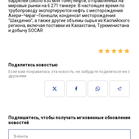
баррелей (около 630 млн тонн) нефти, отправленных на
мировые рынки на 6 271 танкере. В настоящее время по
трубопроводу экспортируются нефть с месторождения
Азери–Чираг–Гюнешли, конденсат месторождения
"Шахдениз", а также другие объемы сырья из Каспийского
региона, включая поставки из Казахстана, Туркменистана
и добычу SOCAR.
Поделитесь новостью
Если вам понравилась эта новость, не забудьте поделиться ею с
друзьями
Подпишитесь, чтобы получать мгновенные обновления
новостей