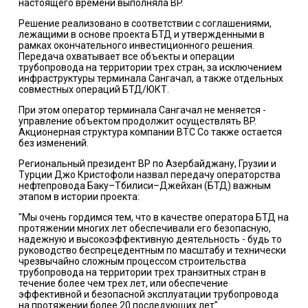
настоящего времени выполняла BP.
Решение реализовано в соответствии с соглашениями,
лежащими в основе проекта БТД и утвержденными в
рамках окончательного инвестиционного решения.
Передача охватывает все объекты и операции
трубопровода на территории трех стран, за исключением
инфраструктуры терминала Сангачал, а также отдельных
совместных операций БТД/ЮКТ.
При этом оператор терминала Сангачал не меняется -
управление объектом продолжит осуществлять BP.
Акционерная структура компании BTC Co также остается
без изменений.
Региональный президент BP по Азербайджану, Грузии и
Турции Джо Кристофоли назвал передачу операторства
нефтепровода Баку–Тбилиси–Джейхан (БТД) важным
этапом в истории проекта:
"Мы очень гордимся тем, что в качестве оператора БТД на
протяжении многих лет обеспечивали его безопасную,
надежную и высокоэффективную деятельность - будь то
руководство беспрецедентным по масштабу и технически
чрезвычайно сложным процессом строительства
трубопровода на территории трех транзитных стран в
течение более чем трех лет, или обеспечение
эффективной и безопасной эксплуатации трубопровода
на протяжении более 20 последующих лет".