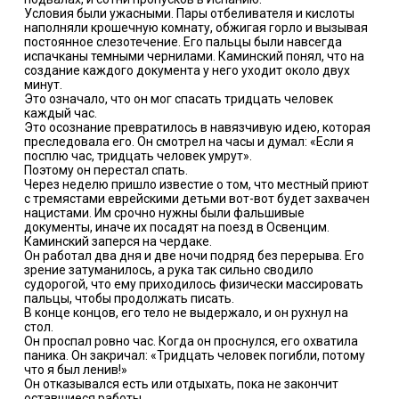
Условия были ужасными. Пары отбеливателя и кислоты
наполняли крошечную комнату, обжигая горло и вызывая
постоянное слезотечение. Его пальцы были навсегда
испачканы темными чернилами. Каминский понял, что на
создание каждого документа у него уходит около двух
минут.
Это означало, что он мог спасать тридцать человек
каждый час.
Это осознание превратилось в навязчивую идею, которая
преследовала его. Он смотрел на часы и думал: «Если я
посплю час, тридцать человек умрут».
Поэтому он перестал спать.
Через неделю пришло известие о том, что местный приют
с тремястами еврейскими детьми вот-вот будет захвачен
нацистами. Им срочно нужны были фальшивые
документы, иначе их посадят на поезд в Освенцим.
Каминский заперся на чердаке.
Он работал два дня и две ночи подряд без перерыва. Его
зрение затуманилось, а рука так сильно сводило
судорогой, что ему приходилось физически массировать
пальцы, чтобы продолжать писать.
В конце концов, его тело не выдержало, и он рухнул на
стол.
Он проспал ровно час. Когда он проснулся, его охватила
паника. Он закричал: «Тридцать человек погибли, потому
что я был ленив!»
Он отказывался есть или отдыхать, пока не закончит
оставшиеся работы.