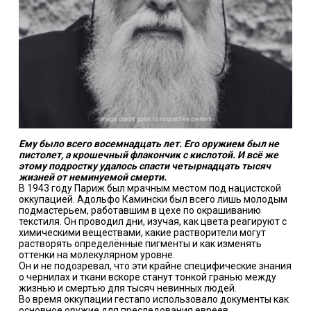
Ему было всего восемнадцать лет. Его оружием был не
пистолет, а крошечный флакончик с кислотой. И всё же
этому подростку удалось спасти четырнадцать тысяч
жизней от неминуемой смерти.
В 1943 году Париж был мрачным местом под нацистской
оккупацией. Адольфо Камински был всего лишь молодым
подмастерьем, работавшим в цехе по окрашиванию
текстиля. Он проводил дни, изучая, как цвета реагируют с
химическими веществами, какие растворители могут
растворять определённые пигменты и как изменять
оттенки на молекулярном уровне.
Он и не подозревал, что эти крайне специфические знания
о чернилах и ткани вскоре станут тонкой гранью между
жизнью и смертью для тысяч невинных людей.
Во время оккупации гестапо использовало документы как
основное оружие для преследования евреев.