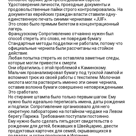
Удостоверения личности, проездные документы и
продовольственные пайки строго контролировались. На
документах еврейских граждан власти ставили одну-
единственную печать синими чернилами: «JUIF».
Это слово было прямым билетом в концентрационный
лагерь.
Французскому Сопротивлению отчаянно нужен был
способ стереть это слово, не повредив бумагу.
Стандартные методы подделки не работали, потому что
официальные чернила были рассчитаны на стойкое
действие.
Любая попытка стереть их оставляла заметные следы,
которые могли привести к смерти.
Они обратились с этой проблемой к Каминскому.
Мальчик проанализировал бумагу под тусклой лампой и
вспомнил трюк из своей работы с текстилем. Молочная
кислота могла растворить именно эти синие чернила,
оставив волокна бумаги совершенно неповрежденными.
Это сработало.
Но стирание штампа было только первым шагом. Ему
нужно было идеально переписать имена, даты рождения
и подписи. Сопротивление организовало для него
секретную лабораторию на потайном чердаке на Левом
берегу Парижа. Требования поступали постоянно.
Ему нужно было сделать пятьдесят свидетельств о
рождении для детей, бежавших в Швейцарию, двести
продуктовых карточек для семей, скрывающихся в
подвалах, и сотни пропусков в Испанию.