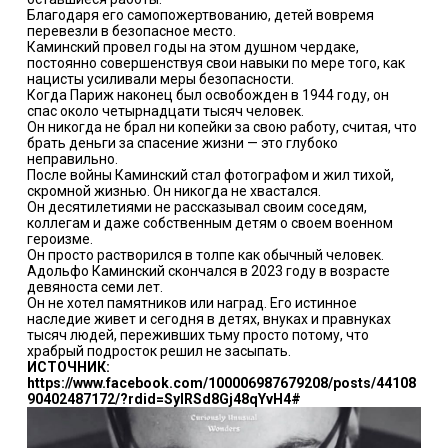
Благодаря его самопожертвованию, детей вовремя
перевезли в безопасное место.
Каминский провел годы на этом душном чердаке,
постоянно совершенствуя свои навыки по мере того, как
нацисты усиливали меры безопасности.
Когда Париж наконец был освобожден в 1944 году, он
спас около четырнадцати тысяч человек.
Он никогда не брал ни копейки за свою работу, считая, что
брать деньги за спасение жизни — это глубоко
неправильно.
После войны Каминский стал фотографом и жил тихой,
скромной жизнью. Он никогда не хвастался.
Он десятилетиями не рассказывал своим соседям,
коллегам и даже собственным детям о своем военном
героизме.
Он просто растворился в толпе как обычный человек.
Адольфо Каминский скончался в 2023 году в возрасте
девяноста семи лет.
Он не хотел памятников или наград. Его истинное
наследие живет и сегодня в детях, внуках и правнуках
тысяч людей, переживших тьму просто потому, что
храбрый подросток решил не засыпать.
ИСТОЧНИК:
https://www.facebook.com/100006987679208/posts/44108
90402487172/?rdid=SylRSd8Gj48qYvH4#