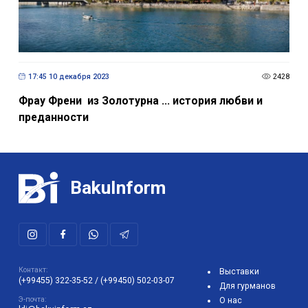
17:45 10 декабря 2023
2428
Фрау Френи из Золотурна ... история любви и
преданности
BakuInform
Контакт:
Выставки
(+99455) 322-35-52
/
(+99450) 502-03-07
Для гурманов
Э-почта:
О нас