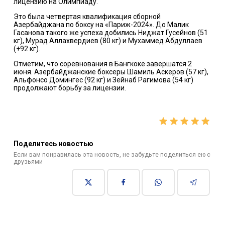
лицензию на Олимпиаду.
Это была четвертая квалификация сборной
Азербайджана по боксу на «Париж-2024». До Малик
Гасанова такого же успеха добились Ниджат Гусейнов (51
кг), Мурад Аллахвердиев (80 кг) и Мухаммед Абдуллаев
(+92 кг).
Отметим, что соревнования в Бангкоке завершатся 2
июня. Азербайджанские боксеры Шамиль Аскеров (57 кг),
Альфонсо Домингес (92 кг) и Зейнаб Рагимова (54 кг)
продолжают борьбу за лицензии.
Поделитесь новостью
Если вам понравилась эта новость, не забудьте поделиться ею с
друзьями