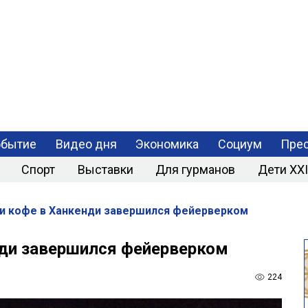
РАЗРАБОТКА
МОБИЛЬНЫХ
ПРИЛОЖЕНИЙ
обытие
Видео дня
Экономика
Социум
Прес
Спорт
Выставки
Для гурманов
Дети XXI
 и кофе в Ханкенди завершился фейерверком
нди завершился фейерверком
224