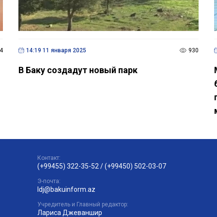
4
14:19 11 января 2025
930
В Баку создадут новый парк
Контакт:
(+99455) 322-35-52
/
(+99450) 502-03-07
Э-почта:
ldj@bakuinform.az
Учредитель и Главный редактор:
Лариса Джеваншир