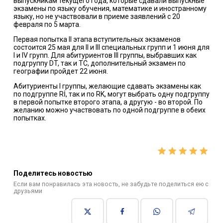
выпускникам текущего года, которые сдавали выпускные
экзамены по языку обучения, математике и иностранному
языку, но не участвовали в приеме заявлений с 20
февраля по 5 марта.
Первая попытка II этапа вступительных экзаменов
состоится 25 мая для II и III специальных групп и 1 июня для
I и IV групп. Для абитуриентов III группы, выбравших как
подгруппу DT, так и TC, дополнительный экзамен по
географии пройдет 22 июня.
Абитуриенты I группы, желающие сдавать экзамены как
по подгруппе Rİ, так и по RK, могут выбрать одну подгруппу
в первой попытке второго этапа, а другую - во второй. По
желанию можно участвовать по одной подгруппе в обеих
попытках.
Поделитесь новостью
Если вам понравилась эта новость, не забудьте поделиться ею с
друзьями