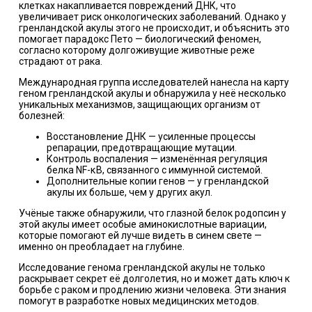
клетках накапливается повреждений ДНК, что
увеличивает риск онкологических заболеваний. Однако у
гренландской акулы этого не происходит, и объяснить это
помогает парадокс Пето — биологический феномен,
согласно которому долгоживущие животные реже
страдают от рака.
Международная группа исследователей нанесла на карту
геном гренландской акулы и обнаружила у неё несколько
уникальных механизмов, защищающих организм от
болезней:
Восстановление ДНК — усиленные процессы
репарации, предотвращающие мутации.
Контроль воспаления — изменённая регуляция
белка NF-κB, связанного с иммунной системой.
Дополнительные копии генов — у гренландской
акулы их больше, чем у других акул.
Учёные также обнаружили, что глазной белок родопсин у
этой акулы имеет особые аминокислотные вариации,
которые помогают ей лучше видеть в синем свете —
именно он преобладает на глубине.
Исследование генома гренландской акулы не только
раскрывает секрет её долголетия, но и может дать ключ к
борьбе с раком и продлению жизни человека. Эти знания
помогут в разработке новых медицинских методов.