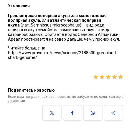
Уточнения
Гренландская полярная акула
или
малоголовая
полярная акула
, или
атлантическая полярная
акула
(лат.
Somniosus microcephalus
) — вид рода
полярных акул семейства сомниозовых акул отряда
катранообразных. Обитает в водах Северной Атлантики.
Ареал простирается на север дальше, чем у прочих акул.
Читайте больше на
https://www.pravda.ru/news/science/2188500-greenland-
shark-genome/
Поделитесь новостью
Если вам понравилась эта новость, не забудьте поделиться ею с
друзьями