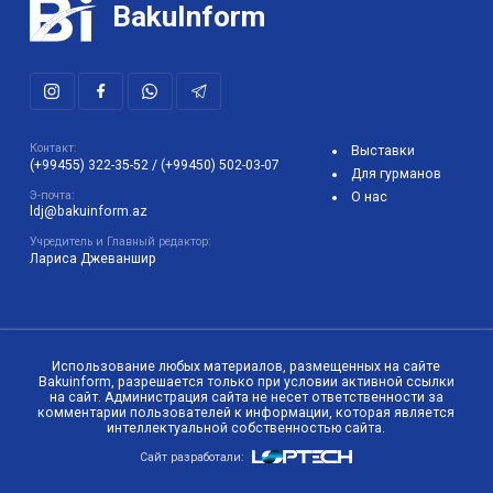
19:59 23 сентября 2024
1135
В Бакинской бухте вновь заработают
прогулочные катера ОФИЦИАЛЬНО/ФОТО
BakuInform
Контакт:
Выставки
(+99455) 322-35-52
/
(+99450) 502-03-07
Для гурманов
Э-почта:
О нас
ldj@bakuinform.az
Учредитель и Главный редактор: