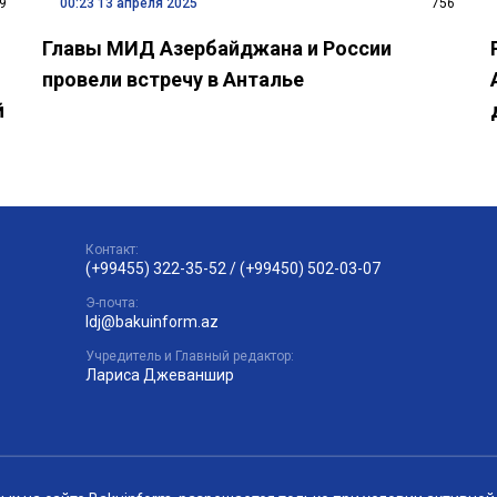
9
00:23 13 апреля 2025
756
Главы МИД Азербайджана и России
провели встречу в Анталье
й
Контакт:
(+99455) 322-35-52
/
(+99450) 502-03-07
Э-почта:
ldj@bakuinform.az
Учредитель и Главный редактор:
Лариса Джеваншир