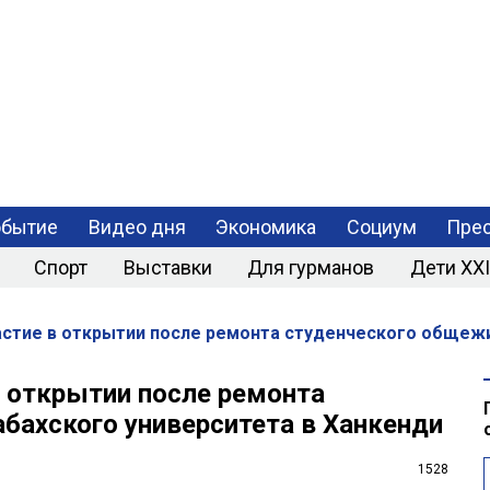
РАЗРАБОТКА
МОБИЛЬНЫХ
ПРИЛОЖЕНИЙ
обытие
Видео дня
Экономика
Социум
Прес
Спорт
Выставки
Для гурманов
Дети XXI
астие в открытии после ремонта студенческого общежи
в открытии после ремонта
бахского университета в Ханкенди
1528