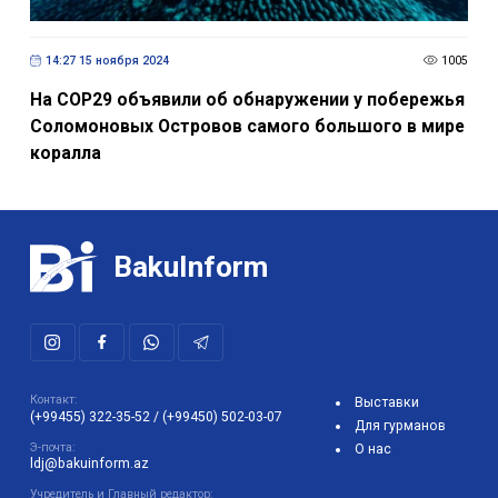
14:27 15 ноября 2024
1005
На COP29 объявили об обнаружении у побережья
Соломоновых Островов самого большого в мире
коралла
BakuInform
Контакт:
Выставки
(+99455) 322-35-52
/
(+99450) 502-03-07
Для гурманов
Э-почта:
О нас
ldj@bakuinform.az
Учредитель и Главный редактор: