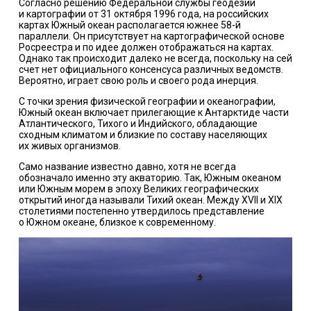
Согласно решению Федеральной службы геодезии
и картографии от 31 октября 1996 года, на российских
картах Южный океан располагается южнее 58-й
параллели. Он присутствует на картографической основе
Росреестра и по идее должен отображаться на картах.
Однако так происходит далеко не всегда, поскольку на сей
счет нет официального консенсуса различных ведомств.
Вероятно, играет свою роль и своего рода инерция.
С точки зрения физической географии и океанографии,
Южный океан включает прилегающие к Антарктиде части
Атлантического, Тихого и Индийского, обладающие
сходным климатом и близкие по составу населяющих
их живых организмов.
Само название известно давно, хотя не всегда
обозначало именно эту акваторию. Так, Южным океаном
или Южным морем в эпоху Великих географических
открытий иногда называли Тихий океан. Между XVII и XIX
столетиями постепенно утвердилось представление
о Южном океане, близкое к современному.