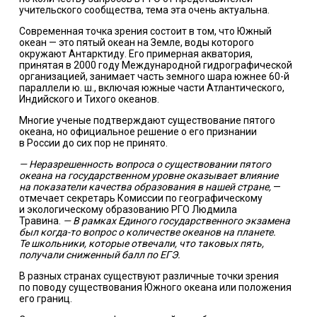
учительского сообщества, тема эта очень актуальна.
Современная точка зрения состоит в том, что Южный
океан — это пятый океан на Земле, воды которого
окружают Антарктиду. Его примерная акватория,
принятая в 2000 году Международной гидрографической
организацией, занимает часть земного шара южнее 60-й
параллели ю. ш., включая южные части Атлантического,
Индийского и Тихого океанов.
Многие ученые подтверждают существование пятого
океана, но официальное решение о его признании
в России до сих пор не принято.
— Неразрешенность вопроса о существовании пятого
океана на государственном уровне оказывает влияние
на показатели качества образования в нашей стране,
—
отмечает секретарь Комиссии по географическому
и экологическому образованию РГО Людмила
Травина.
— В рамках Единого государственного экзамена
был когда-то вопрос о количестве океанов на планете.
Те школьники, которые отвечали, что таковых пять,
получали сниженный балл по ЕГЭ.
В разных странах существуют различные точки зрения
по поводу существования Южного океана или положения
его границ.