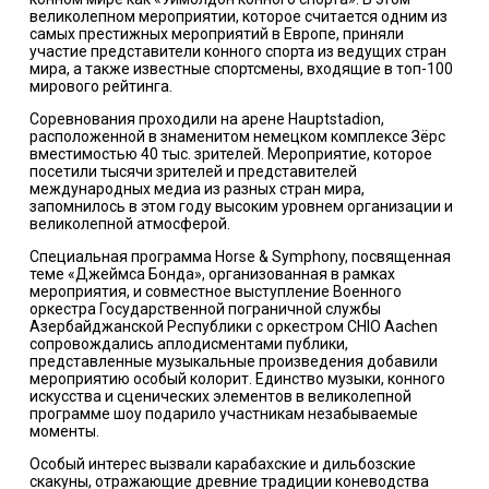
великолепном мероприятии, которое считается одним из
самых престижных мероприятий в Европе, приняли
участие представители конного спорта из ведущих стран
мира, а также известные спортсмены, входящие в топ-100
мирового рейтинга.
Соревнования проходили на арене Hauptstadion,
расположенной в знаменитом немецком комплексе Зёрс
вместимостью 40 тыс. зрителей. Мероприятие, которое
посетили тысячи зрителей и представителей
международных медиа из разных стран мира,
запомнилось в этом году высоким уровнем организации и
великолепной атмосферой.
Специальная программа Horse & Symphony, посвященная
теме «Джеймса Бонда», организованная в рамках
мероприятия, и совместное выступление Военного
оркестра Государственной пограничной службы
Азербайджанской Республики с оркестром CHIO Aachen
сопровождались аплодисментами публики,
представленные музыкальные произведения добавили
мероприятию особый колорит. Единство музыки, конного
искусства и сценических элементов в великолепной
программе шоу подарило участникам незабываемые
моменты.
Особый интерес вызвали карабахские и дильбозские
скакуны, отражающие древние традиции коневодства