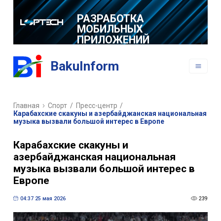
РАЗРАБОТКА
МОБИЛЬНЫХ
ПРИЛОЖЕНИЙ
BakuInform
Главная
Спорт
/
Пресс-центр
/
Карабахские скакуны и азербайджанская национальная
музыка вызвали большой интерес в Европе
Карабахские скакуны и
азербайджанская национальная
музыка вызвали большой интерес в
Европе
04:37 25 мая 2026
239