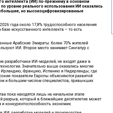
го интеллекта (ИИ) по-прежнему в основном
 по уровню реального использования ИИ оказались
небольшие, но высокоцифровизированные
 2026 года около 17,8% трудоспособного населения
базе искусственного интеллекта — то есть
нные Арабские Эмираты: более 70% жителей
ользуют ИИ. Второе место занимает Сингапур с
е разработчики ИИ-моделей, не входят даже в
технологии. Значительно выше оказались многие
, Ирландию, Францию, Испанию и Нидерланды, где
окие показатели Европы объясняются развитой
ом и большим числом специалистов, привыкших
ва пока находятся лишь на начальном этапе
ый разрыв, который в ближайшее десятилетие может
а и конкурентоспособность экономик.
в ИИ, разработке моделей и производстве