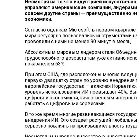
Несмотря на то что индустрией искусственно
управляют американские компании, лидерами
совсем другие страны — преимущественно 
экономики.
Согласно оценкам Microsoft, в первом квартале
мира регулярно пользовались инструментами на 
проводили с ними не менее 90 минут в месяц.
Абсолютным мировым лидером стали Объедине
трудоспособного возраста там уже активно исп
показателем 63%.
При этом США, где расположены многие ведущи
первую двадцатку стран по уровню внедрения 
европейские государства — включая Норвегию
уровень использования ИИ превышает 40%. Выс
цифровой экономикой, качественным интернет
работать с цифровыми сервисами.
В то же время многие развивающиеся государст
внедрения ИИ. Это создает растущий глобальн
серьезно повлиять на производительность труд
Несмотря на мировое лидерство в инвестициях 