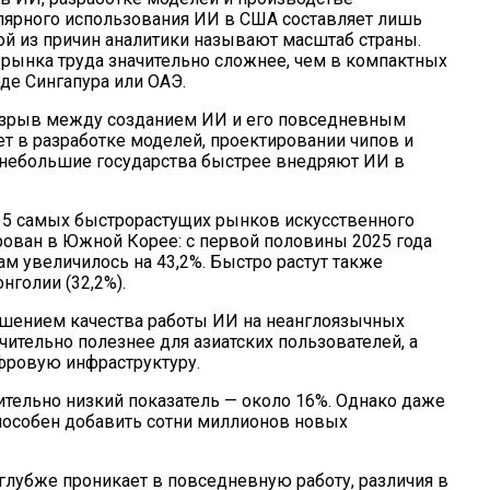
лярного использования ИИ в США составляет лишь
ной из причин аналитики называют масштаб страны.
рынка труда значительно сложнее, чем в компактных
е Сингапура или ОАЭ.
азрыв между созданием ИИ и его повседневным
 в разработке моделей, проектировании чипов и
 небольшие государства быстрее внедряют ИИ в
 15 самых быстрорастущих рынков искусственного
рован в Южной Корее: с первой половины 2025 года
м увеличилось на 43,2%. Быстро растут также
нголии (32,2%).
учшением качества работы ИИ на неанглоязычных
чительно полезнее для азиатских пользователей, а
фровую инфраструктуру.
ительно низкий показатель — около 16%. Однако даже
способен добавить сотни миллионов новых
 глубже проникает в повседневную работу, различия в