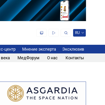
RU
с-центр
Мнение эксперта
Эксклюзив
 века
МедФорум
О нас
Контакты