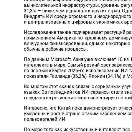
вычислительной инфраструктуры, уровень регу
31,3% — ниже, чем у двадцати других стран. Од
Внедрять ИИ среди огромного и неоднородного 
и централизованных цифровых экономиках врод
Исследование также подчеркивает растущий р
применением. Америка по-прежнему доминирует
венчурном финансировании, однако некоторые
обычные рабочие процессы.
По данным Microsoft, Азия уже включает 10 из
интеллекта в мире. Самый резкий рост зафикси
по первый квартал 2026-го использование ИИ та
показатели Таиланда (36,2%), Японии (34,1%) и Мо
Во многом этот скачок связан с серьезным ул
языках. За последний год ИИ-сервисы стали зна
государства региона активно инвестируют в ци
Интересно, что Китай пока демонстрирует относ
умеренный рост в стране с таким населением 
пользователей ИИ.
По мере того как искусственный интеллект все