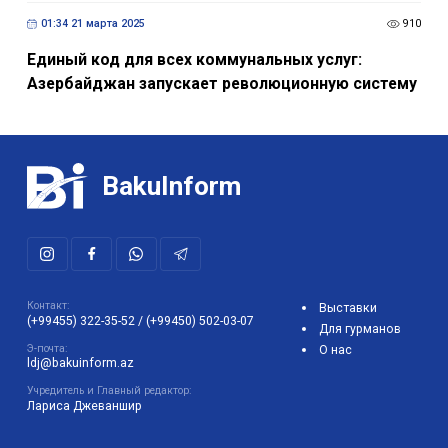
01:34 21 марта 2025
910
Единый код для всех коммунальных услуг:
Азербайджан запускает революционную систему
BakuInform
Контакт:
Выставки
(+99455) 322-35-52
/
(+99450) 502-03-07
Для гурманов
Э-почта:
О нас
ldj@bakuinform.az
Учредитель и Главный редактор:
Лариса Джеваншир