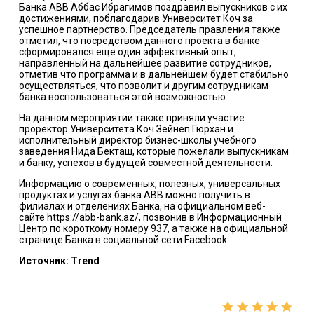
Банка ABB Аббас Ибрагимов поздравил выпускников с их
достижениями, поблагодарив Университет Коч за
успешное партнерство. Председатель правления также
отметил, что посредством данного проекта в банке
сформировался еще один эффективный опыт,
направленный на дальнейшее развитие сотрудников,
отметив что программа и в дальнейшем будет стабильно
осуществляться, что позволит и другим сотрудникам
банка воспользоваться этой возможностью.
На данном мероприятии также приняли участие
проректор Университета Коч Зейнеп Гюрхан и
исполнительный директор бизнес-школы учебного
заведения Нида Бекташ, которые пожелали выпускникам
и банку, успехов в будущей совместной деятельности.
Информацию о современных, полезных, универсальных
продуктах и услугах банка АВВ можно получить в
филиалах и отделениях Банка, на официальном веб-
сайте
https://abb-bank.az/
, позвонив в Информационный
Центр по короткому номеру 937, а также на официальной
странице Банка в социальной сети Facebook.
Источник: Trend