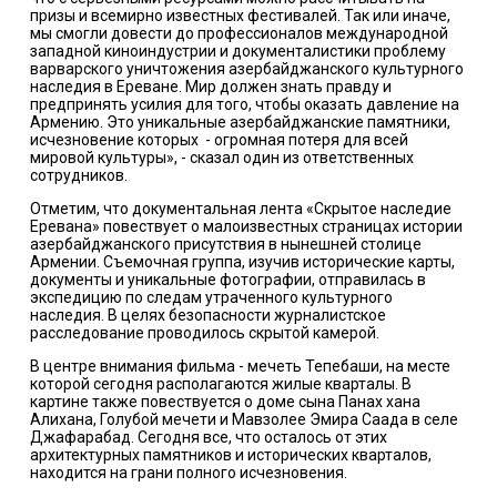
призы и всемирно известных фестивалей. Так или иначе,
мы смогли довести до профессионалов международной
западной киноиндустрии и документалистики проблему
варварского уничтожения азербайджанского культурного
наследия в Ереване. Мир должен знать правду и
предпринять усилия для того, чтобы оказать давление на
Армению. Это уникальные азербайджанские памятники,
исчезновение которых - огромная потеря для всей
мировой культуры», - сказал один из ответственных
сотрудников.
Отметим, что документальная лента «Скрытое наследие
Еревана» повествует о малоизвестных страницах истории
азербайджанского присутствия в нынешней столице
Армении. Съемочная группа, изучив исторические карты,
документы и уникальные фотографии, отправилась в
экспедицию по следам утраченного культурного
наследия. В целях безопасности журналистское
расследование проводилось скрытой камерой.
В центре внимания фильма - мечеть Тепебаши, на месте
которой сегодня располагаются жилые кварталы. В
картине также повествуется о доме сына Панах хана
Алихана, Голубой мечети и Мавзолее Эмира Саада в селе
Джафарабад. Сегодня все, что осталось от этих
архитектурных памятников и исторических кварталов,
находится на грани полного исчезновения.