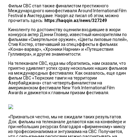
Фильм CBC стал также финалистом престижного
Международного кинофестиваля Around International Film
Festival в Амстердаме. Haqqin.az писал об этом, можно
прочитать здесь:
https://haqqin.az/news/327249
Киноленту по достоинству оценили входившие в жюри
конкурса актер Дэнни Гловер, известный кинозрителям по
фильмам «Смертельное оружие», «Цветы лиловые полей»,
Стив Костер, отвечавший за спецэффекты в фильмах
«Конан-варвар», «Хроники Нарнии» и «Путешествия
Гулливера», и другие знаменитости.
На телеканале СBC, куда мы обратились, нам сказали, что
приятно удивляет успех сразу нескольких наших фильмов
на международных фестивалях. Как оказалось, еще один
фильм CBC «Тюркские тамги на территории
Азербайджана» стал четвертьфиналистом на
американском фестивале New York International Film
Awards и движется к главным призам фестиваля.
«Признаться честно, мы не ожидали таких результатов.
Док. фильмы на телеканале делаются как на конвейере и
при небольших ресурсах благодаря «фирменному» миксу
из профессионализма и энтузиазма на СВС. Получается,
что с серьезными ресурсами можно рассчитывать на