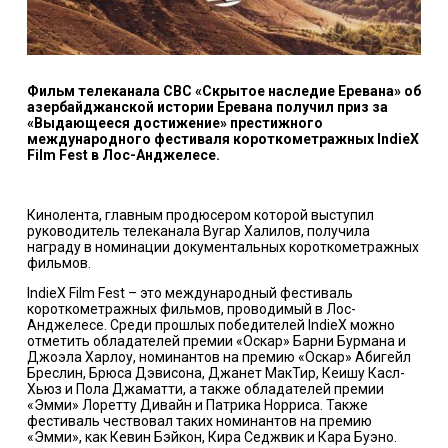
Фильм телеканала CBC «Скрытое наследие Еревана» об
азербайджанской истории Еревана получил приз за
«Выдающееся достижение» престижного
международного фестиваля короткометражных IndieX
Film Fest в Лос-Анджелесе.
Кинолента, главным продюсером которой выступил
руководитель телеканала Вугар Халилов, получила
награду в номинации документальных короткометражных
фильмов.
IndieX Film Fest – это международный фестиваль
короткометражных фильмов, проводимый в Лос-
Анджелесе. Среди прошлых победителей IndieX можно
отметить обладателей премии «Оскар» Барни Бурмана и
Джоэла Харлоу, номинантов на премию «Оскар» Абигейл
Бреслин, Брюса Дэвисона, Джанет МакТир, Кеишу Касл-
Хьюз и Пола Джаматти, а также обладателей премии
«Эмми» Лоретту Дивайн и Патрика Норриса. Также
фестиваль чествовал таких номинантов на премию
«Эмми», как Кевин Бэйкон, Кира Седжвик и Кара Буэно.