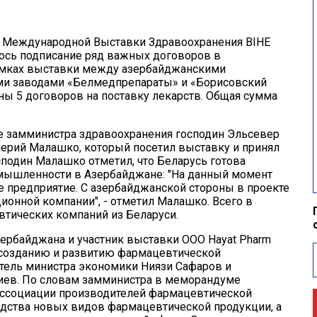
 Международной Выставки Здравоохранения BIHE
ось подписание ряд важных договоров в
рамках выставки между азербайджанскими
и заводами «Белмедпрепараты» и «
Борисовский
ны 5 договоров на поставку лекарств. Общая сумма
е замминистра здравоохранения господин Эльсевер
лерий Малашко, который посетил выставку и принял
сподин Малашко отметил, что Беларусь готова
омышленности в Азербайджане: "На данный момент
ное предприятие. С азербайджанской стороны в проекте
ионной компании", - отметил Малашко. Всего в
втических компаний из Беларуси.
ербайджана и участник выставки ООО Hayat Pharm
созданию и развитию фармацевтической
тель министра экономики Ниязи Сафаров и
иев. По словам замминистра в меморандуме
Ассоциации производителей фармацевтической
одства новых видов фармацевтической продукции, а