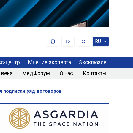
RU
с-центр
Мнение эксперта
Эксклюзив
 века
МедФорум
О нас
Контакты
л подписан ряд договоров