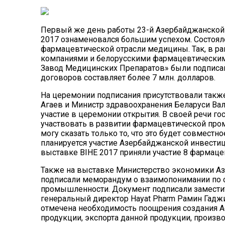
Первый же день работы 23-й Азербайджанской
2017 ознаменовался большим успехом. Состоял
фармацевтической отрасли медицины. Так, в 
компаниями и белорусскими фармацевтическим
Завод Медицинских Препаратов
» были подписа
договоров составляет более 7 млн. долларов.
На церемонии подписания присутствовали такж
Агаев и Министр здравоохранения Беларуси Ва
участие в церемонии открытия. В своей речи го
участвовать в развитии фармацевтической пр
могу сказать только то, что это будет совмест
планируется участие Азербайджанской инвестиц
выставке BIHE 2017 приняли участие 8 фармаце
Также на выставке Министерство экономики Аз
подписали меморандум о взаимопонимании по 
промышленности. Документ подписали замести
генеральный директор Hayat Pharm Рамин Гадж
отмечена необходимость поощрения создания 
продукции, экспорта данной продукции, произв