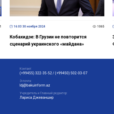
1
16:03 30 ноября 2024
1065
Кобахидзе: В Грузии не повторится
сценарий украинского «майдана»
Контакт:
(+99455) 322-35-52
/
(+99450) 502-03-07
Э-почта:
ldj@bakuinform.az
Учредитель и Главный редактор:
Лариса Джеваншир