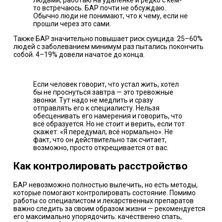
то встречаюсь. БАР почти не обсуждаю.
Обычно люди не понимают, что к чему, если не
прошли через это сами.
Также БАР значительно
повышает
риск суицида. 25–60%
людей с заболеванием минимум раз
пытались
покончить
собой. 4–19% довели начатое до конца.
Если человек говорит, что устал жить, хотел
бы не проснуться завтра — это тревожные
звонки. Тут надо не медлить и сразу
отправлять его к специалисту. Нельзя
обесценивать его намерения и говорить, что
всё образуется. Но не стоит и верить, если тот
скажет: «Я передумал, всё нормально». Не
факт, что он действительно так считает,
возможно, просто открещивается от вас.
Как контролировать расстройство
БАР невозможно полностью вылечить, но есть методы,
которые помогают контролировать состояние. Помимо
работы со специалистом и лекарственных препаратов
важно следить за своим образом жизни — рекомендуется
его максимально упорядочить: качественно спать,