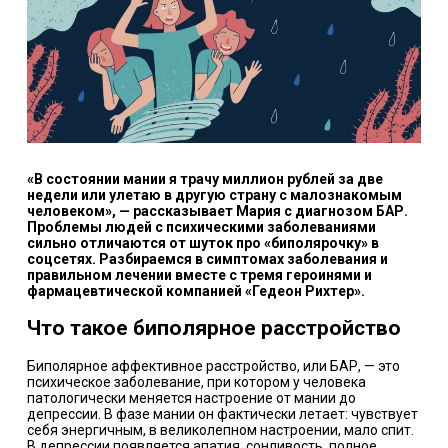
«В состоянии мании я трачу миллион рублей за две
недели или улетаю в другую страну с малознакомым
человеком», — рассказывает Мария с диагнозом БАР.
Проблемы людей с психическими заболеваниями
сильно отличаются от шуток про «биполярочку» в
соцсетях. Разбираемся в симптомах заболевания и
правильном лечении вместе с тремя героинями и
фармацевтической компанией «Гедеон Рихтер».
Что такое биполярное расстройство
Биполярное аффективное расстройство, или БАР, — это
психическое заболевание, при котором у человека
патологически
меняется
настроение от мании до
депрессии. В фазе мании он фактически летает: чувствует
себя энергичным, в великолепном настроении, мало спит.
В депрессии появляется апатия, сонливость, полное