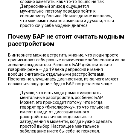
сложно заметить, как что-то пошло не так.
Депрессивный эпизод ощущается
мучительно, поэтому поводов пойти к
специалисту больше. Но иногда мне казалось,
что мои симптомы не замечали и думали, что я
просто хочу себе модный‎ диагноз.
Почему БАР не стоит считать модным‎‎
расстройством
В интернете можно встретить мнение, что люди просто
приписывают себя разные психические заболевания из-за
желания выделиться. Раньше о БАР действительно
говорили реже — до 19 века депрессия и мания
вообще
считались
отдельными расстройствами.
Постепенно улучшилась диагностика, из-за чего может
сложиться ощущение, будто БАР встречается чаще.
Думаю, что есть мода романтизировать
ментальные расстройства, особенно БАР.
Может, это происходит потому, что когда
говорят про «биполярочку», то что только не
имеют в виду: от диссоциативного
расстройства личности до сильного
затруднения в моменты, когда нужно сделать
простой выбор. Настоящее ментальное
заболевание никто бы себе не пожелал.