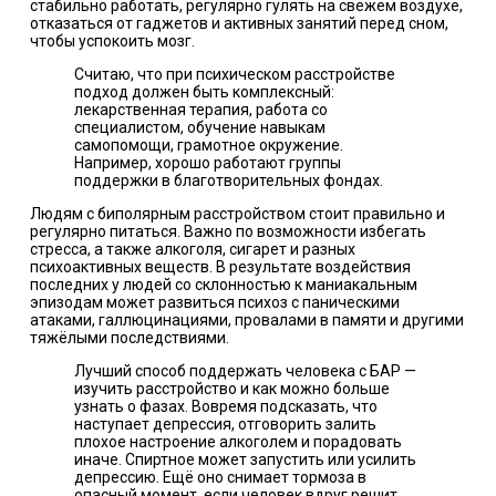
стабильно работать, регулярно гулять на свежем воздухе,
отказаться от гаджетов и активных занятий перед сном,
чтобы успокоить мозг.
Считаю, что при психическом расстройстве
подход должен быть комплексный:
лекарственная терапия, работа со
специалистом, обучение навыкам
самопомощи, грамотное окружение.
Например, хорошо работают группы
поддержки в благотворительных фондах.
Людям с биполярным расстройством стоит правильно и
регулярно питаться. Важно по возможности избегать
стресса, а также алкоголя, сигарет и разных
психоактивных веществ. В результате воздействия
последних у людей со склонностью к маниакальным
эпизодам
может
развиться психоз с паническими
атаками, галлюцинациями, провалами в памяти и другими
тяжёлыми последствиями.
Лучший способ поддержать человека с БАР —
изучить расстройство и как можно больше
узнать о фазах. Вовремя подсказать, что
наступает депрессия, отговорить залить
плохое настроение алкоголем и порадовать
иначе. Спиртное может запустить или усилить
депрессию. Ещё оно снимает тормоза в
опасный момент, если человек вдруг решит