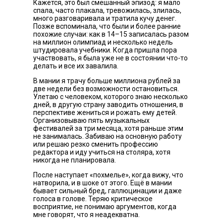
Кажется, это был смешанный эпизод: я мало
спала, часто плакала, тревожилась, злилась,
много разговаривала и тратила кучу денег.
Позже вспоминала, что были и более ранние
похожие случаи: как в 14–15 записалась разом
на миллион олимпиад и несколько недель
штудировала учебники. Когда пришла пора
участвовать, я была уже не в состоянии что-то
делать и все их завалила.
В мании я трачу больше миллиона рублей за
две недели без возможности остановиться.
Улетаю с человеком, которого знаю несколько
дней, в другую страну заводить отношения, в
перспективе жениться и рожать ему детей.
Организовываю пять музыкальных
фестивалей за три месяца, хотя раньше этим
не занималась. Забиваю на основную работу
или решаю резко сменить профессию
редактора и иду учиться на столяра, хотя
никогда не планировала.
После наступает «похмелье», когда вижу, что
натворила, и в шоке от этого. Ещё в мании
бывает сильный бред, галлюцинации и даже
голоса в голове. Теряю критическое
восприятие, не понимаю аргументов, когда
мне говорят, что я неадекватна.