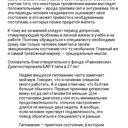
учётом того, что некоторые проявления мании выглядят
положительными — вроде прилива сил и энтузиазма. Но в
эти периоды человек
неадекватно
оценивает своё
состояние, и это может привести к необдуманным
поступкам, о которых позже придётся жалеть.
К тому же за манией следует период депрессии,
стимулирующий проблемы в личной жизни, в учёбе и на
работе. Поэтому обращаться к специалисту необходимо
сразу, как только человек заметил в своём
эмоциональном состоянии что-то необычное. Главный же
и самый тревожный маркер — суицидальные мысли.
Основатель благотворительного фонда «Равновесие»‎.
Диагностировали БАР II типа в 27 лет.
Надвигающуюся гипоманию часто замечает
мой муж. Говорит, что я начинаю слишком
много работать. А я сама отмечаю, что болтаю
больше обычного. Первые признаки депрессии
вижу, когда сил становится меньше. Для
постановки диагноза у неё есть минимальная
продолжительность: «‎плохое настроение»
длится не меньше двух недель. А вообще,
если человек чувствует подавленность, это
повод обратиться к специалисту и раньше.
Гипомания — приятное состояние, в котором