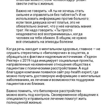
свести счёты с жизнью.
Важно не говорить: «А ты не хочешь стать
сильнее и справляться без таблеток?» И не
использовать информацию против больного:
если твоя девушка хочет платье, это не
обязательно значит, что у неё началась мания
трат. Не надо говорить: «Ты просто
неадекватно всё воспринимаешь», когда
человек на тебя обижен. В общем, не нужно
всё списывать на эпизоды болезни.
Когда речь заходит о ментальном здоровье, главное — не
слушать стереотипы о «биполярочке» в соцсетях, а
обращаться к фактам и надежным источникам. «Гедеон
Рихтер» с 2019 года инициирует социальные проекты,
направленные на изменение отношения общества к
пациентам с психическими расстройствами. А ещё
благодаря компании появился сайт
psy-health.expert
, где
можно получить достоверную информацию о ментальных
заболеваниях, их лечении и возможностях поддержки
пациентов и их близких.
Важно помнить, что биполярное расстройство
можно
взять под контроль. Своевременное обращение к
специалисту и правильное лечение помогут жить
полноценной жизнью.