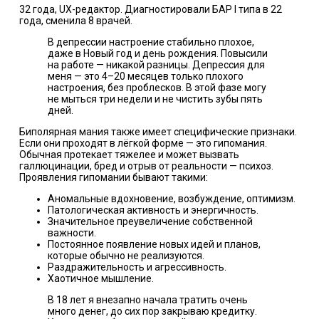
32 года, UX-редактор. Диагностировали БАР I типа в 22
года, сменила 8 врачей.
В депрессии настроение стабильно плохое,
даже в Новый год и день рождения. Повысили
на работе — никакой разницы. Депрессия для
меня — это 4–20 месяцев только плохого
настроения, без проблесков. В этой фазе могу
не мыться три недели и не чистить зубы пять
дней.
Биполярная мания также имеет специфические признаки.
Если они проходят в лёгкой форме — это гипомания.
Обычная протекает тяжелее и может вызвать
галлюцинации, бред и отрыв от реальности — психоз.
Проявления гипомании бывают
такими
:
Аномальные вдохновение, возбуждение, оптимизм.
Патологическая активность и энергичность.
Значительное преувеличение собственной
важности.
Постоянное появление новых идей и планов,
которые обычно не реализуются.
Раздражительность и агрессивность.
Хаотичное мышление.
В 18 лет я внезапно начала тратить очень
много денег, до сих пор закрываю кредитку.