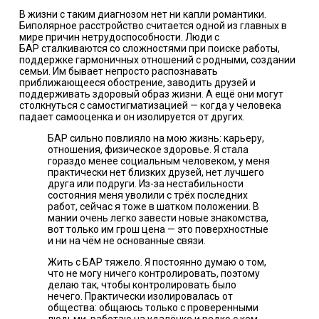
В жизни с таким диагнозом нет ни капли романтики.
Биполярное расстройство
считается
одной из главных в
мире причин нетрудоспособности. Люди с
БАР
сталкиваются
со сложностями при поиске работы,
поддержке гармоничных отношений с родными, создании
семьи. Им бывает непросто распознавать
приближающееся обострение, заводить друзей и
поддерживать здоровый образ жизни. А ещё они могут
столкнуться с
самостигматизацией
— когда у человека
падает самооценка и он изолируется от других.
БАР сильно повлияло на мою жизнь: карьеру,
отношения, физическое здоровье. Я стала
гораздо менее социальным человеком, у меня
практически нет близких друзей, нет лучшего
друга или подруги. Из-за нестабильности
состояния меня уволили с трёх последних
работ, сейчас я тоже в шатком положении. В
мании очень легко завести новые знакомства,
вот только им грош цена — это поверхностные
и ни на чём не основанные связи.
Жить с БАР тяжело. Я постоянно думаю о том,
что не могу ничего контролировать, поэтому
делаю так, чтобы контролировать было
нечего. Практически изолировалась от
общества: общаюсь только с проверенными
людьми, работаю на удалёнке и редко с кем-