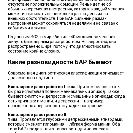
отсутствие положительных эмоций. Речь идёт не об
обычных переменах настроения, которые каждый человек
может испытывать по несколько раз за день из-за
внешних обстоятельств. При БАР сильный размах
настроения может
сохраняться
неделями и не связан с
событиями в жизни.
По данным ВОЗ
, в мире больше 40 миллионов человек
живут с биполярным расстройством. Но, вероятно, оно
распространено шире, потому что диагностировать
состояние крайне сложно.
Какие разновидности БАР бывают
Современная диагностическая классификация описывает
два основных подтипа:
Биполярное расстройство I типа.
При нём человек хотя
бы раз испытывал полный
маниакальный эпизод
. Также
бывают симптомы депрессии и смешанные эпизоды: когда
есть признаки и мании, и депрессии — например,
повышенная энергичность и упадок настроения.
Биполярное расстройство II
типа.
Проявляется
глубокими
депрессивными эпизодами,
которые сменяет гипомания — лёгкая форма мании. Оба
типа БАР представляют опасность для человека и