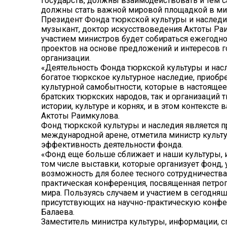
государств, должны взаимодействовать и тем 
должны стать важной мировой площадкой в ми
Президент Фонда тюркской культуры и наследия
музыкант, доктор искусствоведения Актоты Раи
участием министров будет собираться ежегодно
проектов на основе предложений и интересов г
организации.
«Деятельность Фонда тюркской культуры и насл
богатое тюркское культурное наследие, приобр
культурной самобытности, которые в настояще
братских тюркских народов, так и организаций
истории, культуре и корнях, и в этом контексте
Актоты Раимкулова.
Фонд тюркской культуры и наследия является 
международной арене, отметила министр культу
эффективность деятельности фонда.
«Фонд еще больше сближает и наши культуры, и
том числе выставки, которые организует фонд
возможность для более тесного сотрудничества.
практическая конференция, посвященная петро
мира. Пользуясь случаем и участием в сегодня
присутствующих на научно-практическую конфе
Балаева.
Заместитель министра культуры, информации, 