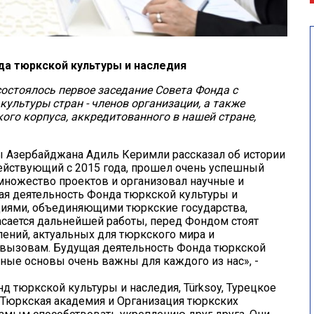
да тюркской культуры и наследия
состоялось первое заседание Совета Фонда с
ультуры стран - членов организации, а также
ого корпуса, аккредитованного в нашей стране,
 Азербайджана Адиль Керимли рассказал об истории
действующий с 2015 года, прошел очень успешный
 множество проектов и организовал научные и
ная деятельность Фонда тюркской культуры и
ациями, объединяющими тюркские государства,
асается дальнейшей работы, перед Фондом стоят
ений, актуальных для тюркского мира и
вызовам. Будущая деятельность Фонда тюркской
ейные основы очень важны для каждого из нас», -
нд тюркской культуры и наследия, Türksoy, Турецкое
, Тюркская академия и Организация тюркских