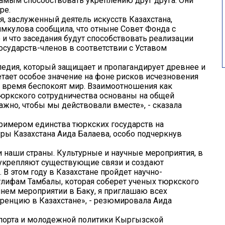
самым способствовать укреплению друг друга. Они
ре.
, заслуженный деятель искусств Казахстана,
мкулова сообщила, что отныне Совет Фонда с
 и что заседания будут способствовать реализации
осударств-членов в соответствии с Уставом
едия, который защищает и пропагандирует древнее и
етает особое значение на фоне рисков исчезновения
е время беспокоят мир. Взаимоотношения как
 тюркского сотрудничества основаны на общей
 важно, чтобы мы действовали вместе», - сказала
примером единства тюркских государств на
ры Казахстана Аида Балаева, особо подчеркнув
 наши страны. Культурные и научные мероприятия, в
, укрепляют существующие связи и создают
 В этом году в Казахстане пройдет научно-
глифам Тамбалы, которая соберет ученых тюркского
шнем мероприятии в Баку, я приглашаю всех
ренцию в Казахстане», - резюмировала Аида
спорта и молодежной политики Кыргызской