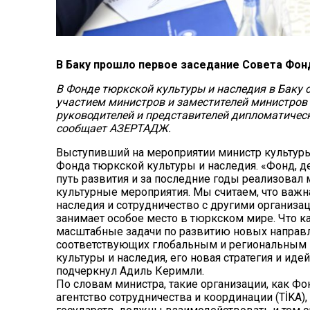
В Баку прошло первое заседание Совета Фон
В Фонде тюркской культуры и наследия в Баку 
участием министров и заместителей министров к
руководителей и представителей дипломатическ
сообщает АЗЕРТАДЖ.
Выступивший на мероприятии министр культуры
Фонда тюркской культуры и наследия. «Фонд, 
путь развития и за последние годы реализовал
культурные мероприя­тия. Мы считаем, что важ
наследия и сотрудничество с другими организ
занимает особое место в тюркском мире. Что к
масштабные задачи по развитию новых направл
соответствующих глобальным и региональным 
культуры и наследия, его новая стратегия и ид
подчеркнул Адиль Керимли.
По словам министра, такие организации, как Фо
агентство сотрудничества и координации (TİKA)