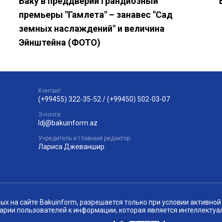
Баку в преддверии грандиозный
премьеры "Гамлета" – занавес "Сад
земных наслаждений" и величина
Эйнштейна (ФОТО)
Контакт:
(+99455) 322-35-52
/
(+99450) 502-03-07
Э-почта:
ldj@bakuinform.az
Учредитель и Главный редактор:
Лариса Джеваншир
 на сайте Bakuinform, разрешается только при условии активной 
арии пользователей к информации, которая является интеллектуа