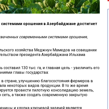
и системами орошения в Азербайджане достигнет
охваченных современными системами орошения,
сельского хозяйства Меджнун Мамедов на совещании
ательством президента Азербайджана Ильхама
ь составил 130 тыс. га, и главная цель - увеличить его
заниями главы государства:
в стране, улучшению благосостояния фермеров в
ала некоторых видов продукции. В то же время
ируется провести пилотную консолидацию земель,
 сеть, а также создать современную закрытую
еницы и хлопка ключевой задачей является