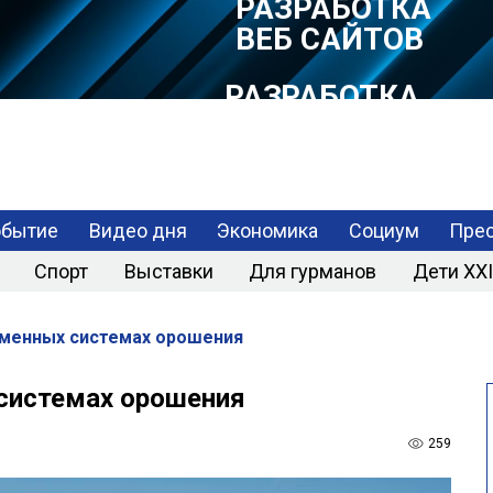
РАЗРАБОТКА
МОБИЛЬНЫХ
ПРИЛОЖЕНИЙ
обытие
Видео дня
Экономика
Социум
Прес
Спорт
Выставки
Для гурманов
Дети XXI
менных системах орошения
системах орошения
259