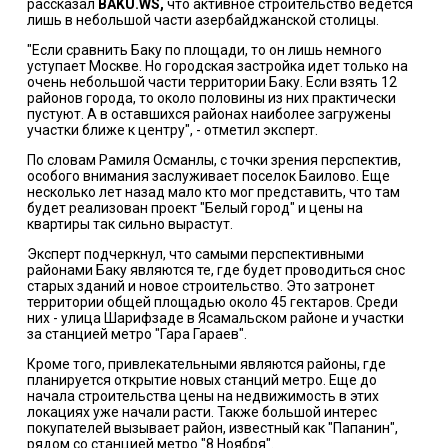
рассказал
BAKU.WS,
что активное строительство ведется
лишь в небольшой части азербайджанской столицы.
"Если сравнить Баку по площади, то он лишь немного
уступает Москве. Но городская застройка идет только на
очень небольшой части территории Баку. Если взять 12
районов города, то около половины из них практически
пустуют. А в оставшихся районах наиболее загружены
участки ближе к центру", - отметил эксперт.
По словам Рамиля Османлы, с точки зрения перспектив,
особого внимания заслуживает поселок Баилово. Еще
несколько лет назад мало кто мог представить, что там
будет реализован проект "Белый город" и цены на
квартиры так сильно вырастут.
Эксперт подчеркнул, что самыми перспективными
районами Баку являются те, где будет проводиться снос
старых зданий и новое строительство. Это затронет
территории общей площадью около 45 гектаров. Среди
них - улица Шарифзаде в Ясамальском районе и участки
за станцией метро "Гара Гараев".
Кроме того, привлекательными являются районы, где
планируется открытие новых станций метро. Еще до
начала строительства цены на недвижимость в этих
локациях уже начали расти. Также большой интерес
покупателей вызывает район, известный как "Папанин",
рядом со станцией метро "8 Ноября".