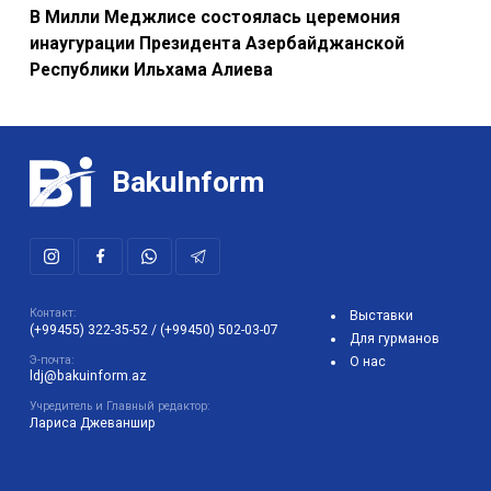
В Милли Меджлисе состоялась церемония
инаугурации Президента Азербайджанской
Республики Ильхама Алиева
BakuInform
Контакт:
Выставки
(+99455) 322-35-52
/
(+99450) 502-03-07
Для гурманов
Э-почта:
О нас
ldj@bakuinform.az
Учредитель и Главный редактор:
Лариса Джеваншир