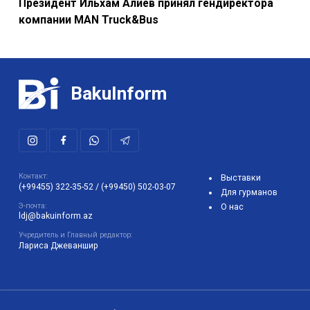
Президент Ильхам Алиев принял гендиректора
компании MAN Truck&Bus
BakuInform
Контакт:
Выставки
(+99455) 322-35-52
/
(+99450) 502-03-07
Для гурманов
Э-почта:
О нас
ldj@bakuinform.az
Учредитель и Главный редактор:
Лариса Джеваншир