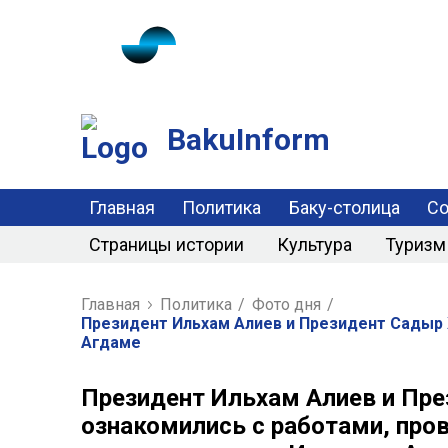
BakuInform
Главная
Политика
Баку-столица
С
Страницы истории
Культура
Туризм
Главная
Политика
/
Фото дня
/
Президент Ильхам Алиев и Президент Садыр 
Агдаме
Президент Ильхам Алиев и Пр
ознакомились с работами, пр