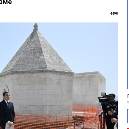
даме
4490