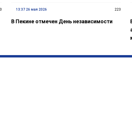
3
13:37 26 мая 2026
223
В Пекине отмечен День независимости
Контакт:
(+99455) 322-35-52
/
(+99450) 502-03-07
Э-почта:
ldj@bakuinform.az
Учредитель и Главный редактор:
Лариса Джеваншир