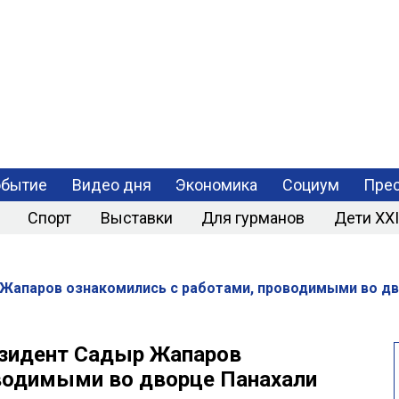
РАЗРАБОТКА
МОБИЛЬНЫХ
ПРИЛОЖЕНИЙ
обытие
Видео дня
Экономика
Социум
Прес
Спорт
Выставки
Для гурманов
Дети XXI
Жапаров ознакомились с работами, проводимыми во дво
езидент Садыр Жапаров
оводимыми во дворце Панахали