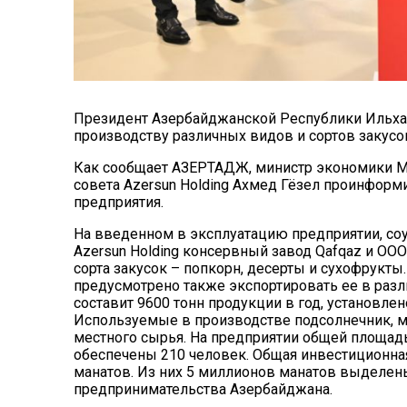
Президент Азербайджанской Республики Ильхам
производству различных видов и сортов закусок 
Как сообщает
АЗЕРТАДЖ
, министр экономики 
совета Azersun Holding Ахмед Гёзел проинформ
предприятия.
На введенном в эксплуатацию предприятии, со
Azersun Holding консервный завод Qafqaz и ООО
сорта закусок – попкорн, десерты и сухофрукты
предусмотрено также экспортировать ее в разл
составит 9600 тонн продукции в год, установл
Используемые в производстве подсолнечник, ми
местного сырья. На предприятии общей площадь
обеспечены 210 человек. Общая инвестиционная
манатов. Из них 5 миллионов манатов выделены
предпринимательства Азербайджана.