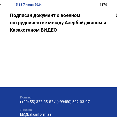
4
15:13 7 июня 2024
1170
Подписан документ о военном
сотрудничестве между Азербайджаном и
Казахстаном ВИДЕО
Контакт:
(+99455) 322-35-52
/
(+99450) 502-03-07
Э-почта:
ldj@bakuinform.az