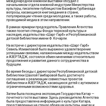
международной книжной выставки обсудил с
начальником отдела книжной индустрии Министерства
культуры, писателем-публицистом Васифом Гурбанзаде
вопросы, касающиеся книгоиздания в стране,
популяризации чтения среди молодежи, а также работы,
проводимой медиа в этом направлении.
В рамках ярмарки председатель Правления Агентства
также посетил стенды Фонда тюркской культуры и
наследия, издательства «Шарг-Гарб» и Республиканской
детской библиотеки имени Ф. Кочарли.
На встрече с директором издательства «Шарг-Гарб»
Севиль Исмаиловой было выражено удовлетворение
успешными связями, налаженными между издательством
и АЗЕРТАДЖ, состоялся обмен мнениями относительно
продолжения и развития данного сотрудничества в
будущем.
Во время беседы с директором Республиканской детской
библиотеки Шахлой Гамбаровой было достигнуто
соглашение о реализации совместных проектов
библиотеки и АЗЕРТАДЖ, касающихся детей с аутизмом и
ограниченными возможностями здоровья.
Затем была посещена экспозиция Государства Катар —
почетного гостя выставки. Здесь руководителю Агентства
была предоставлена информация о культуре Катара,
представленных на стенде образцах культуры, книгах и