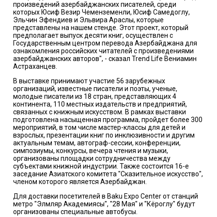
произведений азербайджанских писателей, среди
которых Юсиф Везир Чеменземенли, Юсиф Самедоглу,
Эльчин Эфендиев и Эльвира Араслы, которые
представлены на нашем стенде. Этот проект, который
предполагает выпуск десяти книг, осуществлен с
Государственным центром перевода Азербайджана для
ознакомления российских читателей с произведениями
азербайджанских авторов", - сказал Trend Life Вениамин
Астраханцев.
В выставке принимают участие 56 зарубежных
организаций, известные писатели и поэты, ученые,
молодые писатели из 18 стран, представляющих 4
континента, 110 местных издательств и предприятий,
связанных с книжным искусством. В рамках выставки
подготовлена насыщенная программа, пройдет более 300
мероприятий, в том числе мастер-классы для детей и
взрослых, презентации книг по инклюзивности и другим
актуальным темам, автограф-сессии, конференции,
симпозиумы, конкурсы, вечера чтения и музыки,
организованы площадки сотрудничества между
субъектами книжной индустрии. Также состоится 16-е
заседание Азиатского комитета "Сказительное искусство",
членом которого является Азербайджан.
Для доставки посетителей в Baku Expo Center от станций
метро "Элмляр Академиясы", "28 Мая" и "Кёроглу" будут
организованы специальные автобусы.