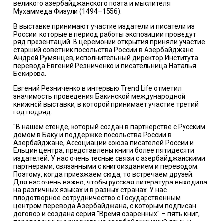
великого азербайджанского поэта и мыслителя
Мухаммеда Физули (1494–1556).
В выставке принимают участие издатели и писатели из
России, которые в период работы экспозиции проведут
ряд презентаций. В церемонии открытия приняли участие
старший советник посольства России в Азербайджане
Андрей Румянцев, исполнительный директор Института
перевода Евгений Резниченко и писательница Наталья
Бекирова.
Евгений Резниченко в интервью Trend Life отметил
значимость проведения Бакинской международной
книжной выставки, в которой принимает участие третий
год подряд.
"В нашем стенде, который создан в партнерстве с Русским
домом в Баку и поддержке посольства России в
Азербайджане, Ассоциации союза писателей России и
Ельцин центра, представлены книги более пятидесяти
издателей. У нас очень тесные связи с азербайджанскими
партнерами, связанными с книгоизданием и переводом.
Поэтому, когда приезжаем сюда, то встречаем друзей.
Для нас очень важно, чтобы русская литература выходила
на различных языках и в разных странах. У нас
плодотворное сотрудничество с Государственным
центром перевода Азербайджана, с которым подписан
договор и создана серия "Время озаренных" – пять книг,