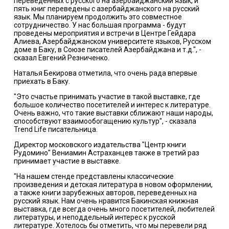
переведенных с русского на азербайджанский язык, и
пять книг переведены с азербайджанского на русский
язык. Мы планируем продолжить это совместное
сотрудничество. У нас большая программа - будут
проведены мероприятия и встречи в Центре Гейдара
Алиева, Азербайджанском университете языков, Русском
доме в Баку, в Союзе писателей Азербайджана и т.д.", -
сказал Евгений Резниченко.
Наталья Бекирова отметила, что очень рада впервые
приехать в Баку.
"Это счастье принимать участие в такой выставке, где
большое количество посетителей и интерес к литературе.
Очень важно, что такие выставки сближают наши народы,
способствуют взаимообогащению культур", - сказала
Trend Life писательница.
Директор московского издательства "Центр книги
Рудомино" Вениамин Астраханцев также в третий раз
принимает участие в выставке.
"На нашем стенде представлены классические
произведения и детская литература в новом оформлении,
а также книги зарубежных авторов, переведенных на
русский язык. Нам очень нравится Бакинская книжная
выставка, где всегда очень много посетителей, любителей
литературы, и неподдельный интерес к русской
литературе. Хотелось бы отметить, что мы перевели ряд