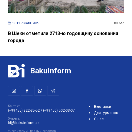
13:11 7 июля 2025
677
В Шеки отметили 2713-ю годовщину основания
города
BakuInform
Контакт:
Выставки
(+99455) 322-35-52
/
(+99450) 502-03-07
Для гурманов
Э-почта:
О нас
ldj@bakuinform.az
Учредитель и Главный редактор: